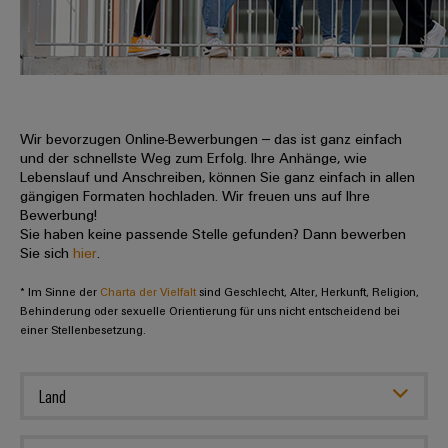
IN
Kabelkonfektionierung
zu
Offene
Leiterplattenklemmen
erlebbar
Weidmüller
Anschlusstechnologie
uns
Stellen
Vertrieb
werden.
Fast
für
Gehäusesysteme
Zahlen
DC-
Delivery
Promotionfahrzeug
Datencenter
Berufserfahrene
und
und
Microgrids
Service
Lösungen
Unternehmen
-
und
Fakten
Produkte
u-
komponenten
Wir bevorzugen Online-Bewerbungen – das ist ganz einfach
Distribution
Für
für
Unser
und der schnellste Weg zum Erfolg. Ihre Anhänge, wie
OS
Karriere
Beratung
Rechenzentren
Kabeleinführungssysteme
Studierende
Lebenslauf und Anschreiben, können Sie ganz einfach in allen
Info
Vorstand
Edge
–
und
gängigen Formaten hochladen. Wir freuen uns auf Ihre
und
effizient,
für
Computing
Bewerbung!
digitale
Werkstudententätigkeiten
Nachhaltigkeit
zuverlässig,
-
unsere
Sie haben keine passende Stelle gefunden? Dann bewerben
Planung
skalierbar
Industrial
komponenten
Sie sich
hier
.
Partner
Praktika
Weidmüller
5G
Energiespeicher
easyConnect
* Im Sinne der
Academy
Charta der Vielfalt
sind Geschlecht, Alter, Herkunft, Religion,
Anschlussleitungen,
Vertrieb
Abschlussarbeiten
Lösungen
-
Behinderung oder sexuelle Orientierung für uns nicht entscheidend bei
Single
Patchkabel
und
einer Stellenbesetzung.
People
Ihre
Großhandelssuche
Neuanfang
Produkte
Pair
und
&
für
Industrial
für
Ethernet
Kabel
Energiespeichersysteme
Culture
Service
Land
Studienabbrecher
(ESS)
SPS
Platform
News
Compliance
Energieübertragung
Offene
Systemverkabelung