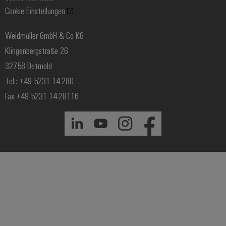
Cookie Einstellungen
Windenergie
Weidmüller GmbH & Co KG
Klingenbergstraße 26
32758 Detmold
Tel.: +49 5231 14-280
Fax +49 5231 14-28116