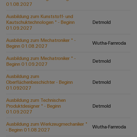
&
Solution
01.08.2027
Automation
PSIRT
Systeme
Gas
Partner
Ausbildung zum Kunststoff- und
Sicherer
finden
Stellenbörse
Industrial
Industrial
Kautschuktechnologen * - Beginn
Detmold
Betrieb
IoT
Ethernet
Digitale
01.09.2027
mit
Solution
vernetzten
Bestellmöglichkeiten
Partner
Industrial
Lösungen
Touch-
Ausbildung zum Mechatroniker * -
Wutha-Farnroda
für
-
Beginn 01.08.2027
Security
Panels
eShop
die
Systemintegratoren
Prozessindustrie
Ausbildung zum Mechatroniker * -
Industrial
Engineering-
Detmold
OCI-
Beginn 01.09.2027
Service
Photovoltaik
und
Schnittstelle
Platform
Mehr
Ausbildung zum
Visualisierungstools
Messen
Chancen in der
Ressourceneffizienz
EDI-
Oberflächenbeschichter - Beginn
Detmold
easyConnect
&
Entwicklung
durch
01.092027
Energiemessung
Schnittstelle
Spannende Aufgabe
Events
Sonnenenergie
EZA-
in unseren
und
Ausbildung zum Technischen
Entwicklungsbereic
Regler
Schaltschrankbau
Smart
Globale
Produktdesigner * - Beginn
Detmold
ALLE
01.09.2027
Lösungen
Metering
Messen
SERVICES
für
&
die
Ausbildung zum Werkzeugmechaniker *
Weidmüller
Gerätehersteller
Wutha-Farnroda
Events
Herausforderungen
- Beginn 01.08.2027
Industrial
im