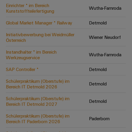
Einrichter * im Bereich
Modifizierte
Wutha-Farnroda
Kunststoffteilefertigung
und
bestückte
Global Market Manager * Railway
Detmold
Gehäuse
Initiativbewerbung bei Weidmüller
Wiener Neudorf
Österreich
Kundenspezifische
Kabelkonfektionierung
Instandhalter * im Bereich
Wutha-Farnroda
Werkzeugservice
SAP Controller *
Detmold
Produktinnovationen
Schülerpraktikum (Oberstufe) im
Detmold
Praxisnahe
Bereich IT Detmold 2026
Verbindungen für
Ihre Industrie.
Schülerpraktikum (Oberstufe) im
Unsere Neuheiten
Detmold
im Bereich
Bereich IT Detmold 2027
Industrial
Connectivity.
Schülerpraktikum (Oberstufe) im
Paderborn
Bereich IT Paderborn 2026