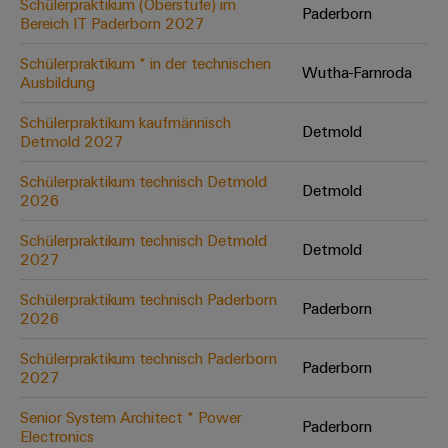
Schülerpraktikum (Oberstufe) im
Paderborn
Bereich IT Paderborn 2027
Umwe
Schülerpraktikum * in der technischen
Wutha-Farnroda
Produ
Ausbildung
Schne
einfa
Schülerpraktikum kaufmännisch
Detmold
REACH
Detmold 2027
PCF-D
herun
Schülerpraktikum technisch Detmold
Detmold
2026
Schülerpraktikum technisch Detmold
Detmold
2027
Weidmüller
Configurator
Schülerpraktikum technisch Paderborn
Paderborn
2026
Digital
Engineering
auf einem
Schülerpraktikum technisch Paderborn
neuen Niveau
Paderborn
2027
‒ intuitiv,
unkompliziert,
schnell
Senior System Architect * Power
Paderborn
Electronics