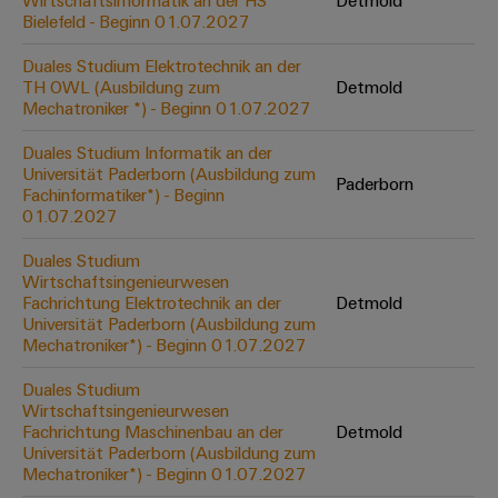
Wirtschaftsinformatik an der HS
Detmold
Werkzeuge
Bielefeld - Beginn 01.07.2027
Abwasseraufbereitung
Automaten
Lösungen
Duales Studium Elektrotechnik an der
für
TH OWL (Ausbildung zum
Detmold
die
Software
Mechatroniker *) - Beginn 01.07.2027
Wasser-
und
Markierer
Duales Studium Informatik an der
Abwasserindustrie
Universität Paderborn (Ausbildung zum
Paderborn
Industriedrucker
Fachinformatiker*) - Beginn
Wasserstoff
01.07.2027
Wasserstoff
Industrieleuchte
als
Duales Studium
Schlüsseltechnologie
Wirtschaftsingenieurwesen
Cabinet
für
Fachrichtung Elektrotechnik an der
Detmold
die
Infrastructure
Universität Paderborn (Ausbildung zum
Energiewende
Mechatroniker*) - Beginn 01.07.2027
Windenergie
Duales Studium
Assemblierungsservice
Effizienter
Wirtschaftsingenieurwesen
Betrieb
Fachrichtung Maschinenbau an der
Detmold
von
Bestückte
Universität Paderborn (Ausbildung zum
Windparks
Klemmenleisten
Mechatroniker*) - Beginn 01.07.2027