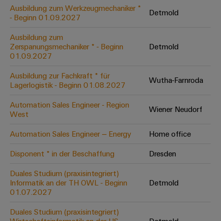
Leiterplattensteckverbinder
Schaltschrankbau
Ausbildung zum Werkzeugmechaniker *
AI
Detmold
Karriere auf
&
- Beginn 01.09.2027
dem Kindel
Schienenfahrzeuge
Remote
Leiterplattenklemmen
Unser
Moderne
Ausbildung zum
Access
neues
und
Zerspanungsmechaniker * - Beginn
Detmold
PCB
Distribution
&
digitale
01.09.2027
Center in
Connector
Lösungen
Thüringen
Cloud-
für
Ausbildung zur Fachkraft * für
Services
Wutha-Farnroda
Services
klimafreundliche
Lagerlogistik - Beginn 01.08.2027
Mobilitat
Original
Industrial
im
Automation Sales Engineer - Region
Wiener Neudorf
Equipment
Bahnverkehr
Service
West
Manufacturer
Platform
Schiffbau
Automation Sales Engineer – Energy
Home office
(OEM)
easyConnect
Umfassende
Verbindungslösungen
Disponent * in der Beschaffung
Dresden
für
die
Duales Studium (praxisintegriert)
Werkstatt
maritime
Informatik an der TH OWL - Beginn
Detmold
Industrie
&
01.07.2027
Zubehör
Wasseraufbereitung
Duales Studium (praxisintegriert)
&