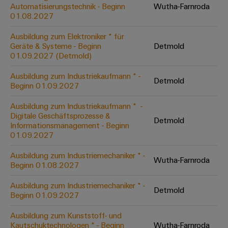
Unternehmensmeldungen
Technischer
Automatisierungstechnik - Beginn
Wutha-Farnroda
Verbindungslösungen
Systeme
Elektronikgehäuse
Support
01.08.2027
für
Offene
Fachpressemeldungen
und
Geräte
Ausbildungs-
Blitz-
Lösungen
Umweltbezogene
Ausbildung zum Elektroniker * für
Pressekontakt
Konventionelle
und
Geräte & Systeme - Beginn
Detmold
und
Produktkonformität
01.09.2027 (Detmold)
Energieerzeugung
Dezentrale
Studienplätze
Überspannungsschutz
Zukunftssicherheit
Automatisierung
Engineering
Ausbildung zum Industriekaufmann * -
für
Detmold
Unsere
PV
Daten
Beginn 01.09.2027
bewährte
Energiemanagement-
Partner
Veranstaltungen
Generatoranschlusskasten
Energieerzeugung
Lösungen
Technische
Ausbildung zum Industriekaufmann * ​ -
Digitale Geschäftsprozesse &
IIoT
Aktuelle
Maschinenbau
Feldbusverteiler
Produktkataloge
Detmold
Informationsmanagement - Beginn
IIoT
and
Termine
Lösungen
01.09.2027
&
Reparatur
für
Automation
verschiedene
Workshops
Automation
und
Ausbildung zum Industriemechaniker * -
Partner
Automatisierung
Segmente
Wutha-Farnroda
für
Beginn 01.08.2027
Software
Ersatzteile
Netzwerk
der
&
Schulklassen
Maschinen
Software
Ausbildung zum Industriemechaniker * -
Industrial
Trainings
und
Detmold
IIoT
Beginn 01.09.2027
Fabrikautomation
Analytics
und
and
Steuerungen
Webinare
Ausbildung zum Kunststoff- und
Öl
Automation
Industrial
Kautschuktechnologen * - Beginn
Wutha-Farnroda
I/O-