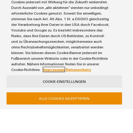
Cookies jederzeit mit Wirkung für die Zukunft widerrufen.
Modifizierte
Backend Integration
Durch Auswahl von „alle ablehnen“ werden nur unbedingt
und
erforderliche Cookies genutzt. Soweit Sie einwilligen,
stimmen Sie nach Art. 49 Abs. 1 lit. a DSGVO gleichzeitig
bestückte
der Verarbeitung Ihrer Daten in den USA durch Facebook,
Gehäuse
Youtube und Google zu. Es besteht insbesondere das
Risiko, dass Ihre Daten durch US-Behörden, zu Kontroll-
Kundenspezifische
und zu Überwachungszwecken, möglicherweise auch
ohne Rechtsbehelfsmöglichkeiten, verarbeitet werden
Kabelkonfektionierung
können. Sie können diesen Cookie-Banner jederzeit im
Fußbereich unserer Website oder in der Cookie-Richtlinie
aufrufen. Nähere Informationen finden Sie in unserer
Cookie-Richtlinie.
Impressum
Datenschutz
Backend Integration
Produktinnovationen
COOKIE-EINSTELLUNGEN
Praxisnahe
Verbindungen für
Ihre Industrie.
ALLE COOKIES AKZEPTIEREN
Unsere Neuheiten
im Bereich
Industrial
Connectivity.
Produkte
IIoT & Automation Software