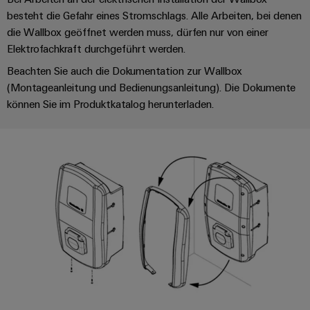
Schaltschrank-
Connectivity
Messen
und
Stellen
&
besteht die Gefahr eines Stromschlags. Alle Arbeiten, bei denen
Weidmüller
und
Consulting
-
für
Migrationslösungen
die Wallbox geöffnet werden muss, dürfen nur von einer
Welt
Feldebene
Newsletter
verteilung
Studierende
Elektrofachkraft durchgeführt werden.
Digitales
Anmeldung
Serviceschnittstellen
Orange
Stabilität
Feldverdrahtung
Beachten Sie auch die Dokumentation zur Wallbox
Engineering
und
Mag
(Montageanleitung und Bedienungsanleitung). Die Dokumente
Verteilerboxen
Sicherheit
Smart
Für
|
Weidmüller
können Sie im Produktkatalog herunterladen.
für
Kundenservice
Cabinet
moderne
Schülerinnen
Kundenmagazin
Configurator
Energienetze
Building
und
Webshop
Elektronik
Länder
PCB
Schüler
Gebäudeinfrastruktur
Smart
Connector
Preisliste
Koppelrelais
Lösungen
Management
Metering
Ausbildung
Services
für
&
Informationen
Kataloganforderung
die
Weidmüller
Halbleiterrelais
Duales
spezifischen
und
Akkreditiertes
Configurator
Anforderungen
Studium
Zertifikate
Labor
Trennverstärker
in
der
Workplace
und
Schülerpraktika
Gebäudeinfrastruktur
Solutions
Messumformer
Presse
Support
Erfolgreiche
Gerätehersteller
Stromversorgungen
Karrierewege
Innovative