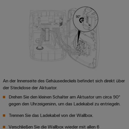
&
Solution
Automation
PSIRT
Systeme
Gas
Partner
Sicherer
finden
Stellenbörse
Industrial
Industrial
Betrieb
IoT
Ethernet
Digitale
mit
Solution
vernetzten
Bestellmöglichkeiten
Partner
Industrial
Lösungen
Touch-
für
-
Security
Panels
eShop
die
Systemintegratoren
Prozessindustrie
Industrial
Engineering-
OCI-
Service
Photovoltaik
und
Schnittstelle
Platform
Mehr
Visualisierungstools
Messen
Chancen in der
Ressourceneffizienz
EDI-
easyConnect
&
Entwicklung
An der Innenseite des Gehäusedeckels befindet sich direkt über
durch
Energiemessung
Schnittstelle
Spannende Aufgabe
Events
der Steckdose der Aktuator.
Sonnenenergie
EZA-
in unseren
und
Entwicklungsbereic
Drehen Sie den kleinen Schalter am Aktuator um circa 90°
Regler
Schaltschrankbau
Smart
Globale
ALLE
gegen den Uhrzeigersinn, um das Ladekabel zu entriegeln.
Lösungen
Metering
Messen
SERVICES
für
&
Trennen Sie das Ladekabel von der Wallbox.
die
Weidmüller
Gerätehersteller
Events
Herausforderungen
Industrial
Verschließen Sie die Wallbox wieder mit allen 6
im