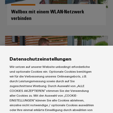
Werkzeuge
Abwasseraufbereitung
Wallbox mit einem WLAN-Netzwerk
Automaten
Lösungen
verbinden
für
die
Software
Wasser-
und
Markierer
Abwasserindustrie
AC SMART Wallbox Firmware u
Industriedrucker
Wasserstoff
Wasserstoff
Industrieleuchte
als
Datenschutzeinstellungen
Schlüsseltechnologie
Cabinet
für
Wir setzen auf unserer Website unbedingt erforderliche
die
Infrastructure
und optionale Cookies ein. Optionale Cookies benötigen
Energiewende
wir für die Verbesserung unseres Onlineangebots, z.B.
durch Leistungsmessung sowie durch auf Sie
Windenergie
zugeschnittene Werbung. Durch Auswahl von „ALLE
Assemblierungsservice
Effizienter
COOKIES AKZEPTIEREN“ stimmen Sie der Verwendung
Betrieb
aller Cookies zu. Mit der Auswahl von „COOKIE-
AC SMART Wallbox Firmware update
von
EINSTELLUNGEN“ können Sie alle Cookies ablehnen,
Bestückte
Windparks
einzelne nicht notwendige / optionale Cookies auswählen
Klemmenleisten
oder Ihre einmal erklärte Einwilligung durch abwählen von