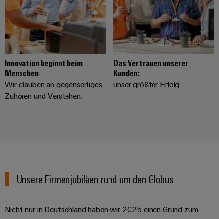
Modifizierte
und
bestückte
Gehäuse
Innovation beginnt beim
Das Vertrauen unserer
Kundenspezifische
Menschen
Kunden:
Kabelkonfektionierung
Wir glauben an gegenseitiges
unser größter Erfolg
Zuhören und Verstehen.
Produktinnovationen
Praxisnahe
Verbindungen für
Ihre Industrie.
Unsere Neuheiten
im Bereich
Unsere Firmenjubiläen rund um den Globus
Industrial
Connectivity.
Nicht nur in Deutschland haben wir 2025 einen Grund zum