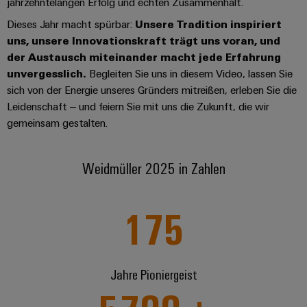
Unternehmensmeldungen
Technischer
jahrzehntelangen Erfolg und echten Zusammenhalt.
Verbindungslösungen
Systeme
Elektronikgehäuse
Support
für
Offene
Dieses Jahr macht spürbar:
Unsere Tradition inspiriert
Fachpressemeldungen
und
Geräte
uns, unsere Innovationskraft trägt uns voran, und
Ausbildungs-
Blitz-
Lösungen
Umweltbezogene
der Austausch miteinander macht jede Erfahrung
Pressekontakt
Konventionelle
und
und
Produktkonformität
unvergesslich.
Begleiten Sie uns in diesem Video, lassen Sie
Energieerzeugung
Dezentrale
Studienplätze
Überspannungsschutz
sich von der Energie unseres Gründers mitreißen, erleben Sie die
Zukunftssicherheit
Automatisierung
Engineering
Leidenschaft – und feiern Sie mit uns die Zukunft, die wir
für
Unsere
PV
Daten
bewährte
gemeinsam gestalten.
Energiemanagement-
Partner
Veranstaltungen
Generatoranschlusskasten
Energieerzeugung
Lösungen
Technische
IIoT
Aktuelle
Maschinenbau
Feldbusverteiler
Produktkataloge
Weidmüller 2025 in Zahlen
IIoT
and
Termine
Lösungen
&
Reparatur
für
Automation
verschiedene
Workshops
Automation
und
175
Partner
Automatisierung
Segmente
für
Software
Ersatzteile
Netzwerk
der
&
Schulklassen
Maschinen
Software
Industrial
Trainings
und
IIoT
Fabrikautomation
Analytics
und
Jahre Pioniergeist
and
Steuerungen
Webinare
Öl
Automation
Industrial
I/O-