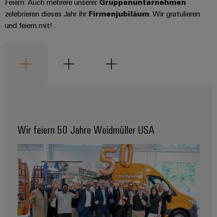
Feiern: Auch mehrere unserer
Gruppenunternehmen
zelebrieren dieses Jahr ihr
Firmenjubiläum
. Wir gratulieren
und feiern mit!
Umwe
Produ
Schne
einfa
REACH
PCF-D
herun
Wir feiern 50 Jahre Weidmüller USA
Weidmüller
Configurator
Digital
Engineering
auf einem
neuen Niveau
‒ intuitiv,
unkompliziert,
schnell