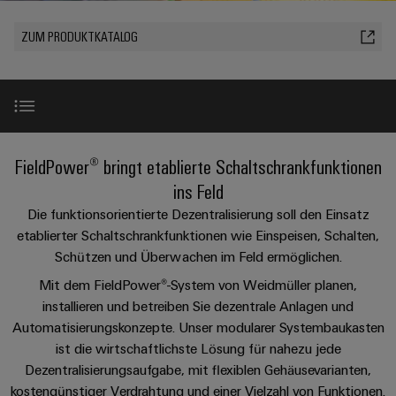
IN
Kabelkonfektionierung
zu
Offene
Leiterplattenklemmen
erlebbar
Weidmüller
Anschlusstechnologie
uns
Stellen
Vertrieb
werden.
Fast
ZUM PRODUKTKATALOG
für
Gehäusesysteme
Zahlen
DC-
Delivery
Promotionfahrzeug
Datencenter
Berufserfahrene
und
und
Microgrids
Service
Lösungen
Unternehmen
-
und
Fakten
Produkte
u-
komponenten
Distribution
Für
für
Unser
OS
Karriere
Beratung
Rechenzentren
Kabeleinführungssysteme
Studierende
Richtige FieldPower® Box finden
Info
FieldPower® bringt etablierte Schaltschrankfunktionen
Vorstand
Edge
–
und
und
effizient,
für
Computing
ins Feld
digitale
Werkstudententätigkeiten
Nachhaltigkeit
zuverlässig,
-
unsere
Produkthighlight
Die funktionsorientierte Dezentralisierung soll den Einsatz
Planung
skalierbar
Industrial
komponenten
Partner
Praktika
etablierter Schaltschrankfunktionen wie Einspeisen, Schalten,
Weidmüller
5G
Energiespeicher
easyConnect
Schützen und Überwachen im Feld ermöglichen.
Academy
Anschlussleitungen,
Produktsortiment
Vertrieb
Abschlussarbeiten
Lösungen
-
Single
Patchkabel
Mit dem FieldPower®-System von Weidmüller planen,
und
People
Ihre
Großhandelssuche
Neuanfang
Produkte
installieren und betreiben Sie dezentrale Anlagen und
Pair
und
Perfekte Ergänzungen
&
für
Industrial
Automatisierungskonzepte. Unser modularer Systembaukasten
für
Ethernet
Kabel
Energiespeichersysteme
Culture
Service
ist die wirtschaftlichste Lösung für nahezu jede
Studienabbrecher
(ESS)
SPS
Platform
Downloads
Dezentralisierungsaufgabe, mit flexiblen Gehäusevarianten,
News
Compliance
Energieübertragung
Offene
Systemverkabelung
kostengünstiger Verdrahtung und einer Vielzahl von Funktionen.