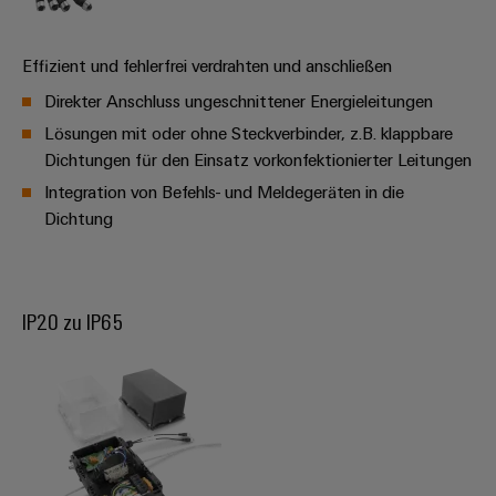
Werkzeuge
Abwasseraufbereitung
Automaten
Lösungen
Effizient und fehlerfrei verdrahten und anschließen
für
die
Software
Direkter Anschluss ungeschnittener Energieleitungen
Wasser-
Lösungen mit oder ohne Steckverbinder, z.B. klappbare
und
Markierer
Abwasserindustrie
Dichtungen für den Einsatz vorkonfektionierter Leitungen
Industriedrucker
Integration von Befehls- und Meldegeräten in die
Wasserstoff
Dichtung
Wasserstoff
Industrieleuchte
als
Schlüsseltechnologie
Cabinet
für
die
Infrastructure
IP20 zu IP65
Energiewende
Windenergie
Assemblierungsservice
Effizienter
Betrieb
von
Bestückte
Windparks
Klemmenleisten