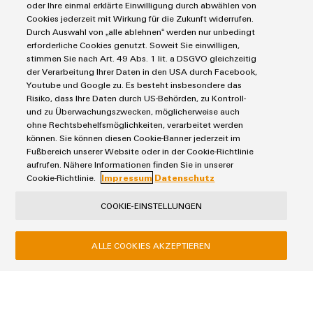
oder Ihre einmal erklärte Einwilligung durch abwählen von
FieldPower® ‒ Box mit Wartungsschalter
Cookies jederzeit mit Wirkung für die Zukunft widerrufen.
Durch Auswahl von „alle ablehnen“ werden nur unbedingt
1,0 MB
erforderliche Cookies genutzt. Soweit Sie einwilligen,
stimmen Sie nach Art. 49 Abs. 1 lit. a DSGVO gleichzeitig
der Verarbeitung Ihrer Daten in den USA durch Facebook,
Youtube und Google zu. Es besteht insbesondere das
Applikationshinweis
Risiko, dass Ihre Daten durch US-Behörden, zu Kontroll-
FieldPower® ‒ u-remote und u-control IP20 in IP65
und zu Überwachungszwecken, möglicherweise auch
Gehäuse
ohne Rechtsbehelfsmöglichkeiten, verarbeitet werden
können. Sie können diesen Cookie-Banner jederzeit im
1,0 MB
Fußbereich unserer Website oder in der Cookie-Richtlinie
aufrufen. Nähere Informationen finden Sie in unserer
Cookie-Richtlinie.
Impressum
Datenschutz
Applikationshinweis
COOKIE-EINSTELLUNGEN
FieldPower® ‒ Temperaturbewertung Kunststoffgehäuse
Größe 2 & 3
ALLE COOKIES AKZEPTIEREN
356,0 KB