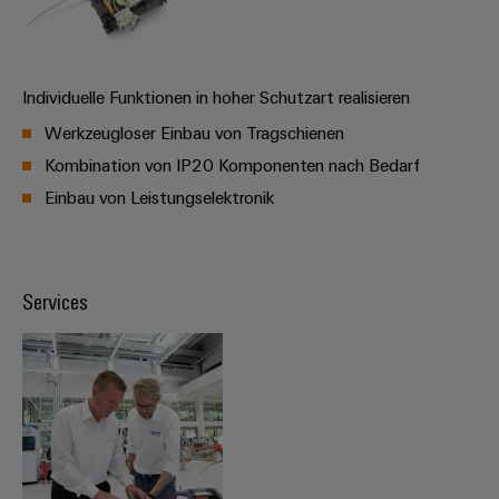
Modifizierte
und
bestückte
Individuelle Funktionen in hoher Schutzart realisieren
Gehäuse
Werkzeugloser Einbau von Tragschienen
Kundenspezifische
Kombination von IP20 Komponenten nach Bedarf
Kabelkonfektionierung
Einbau von Leistungselektronik
Produktinnovationen
Services
Praxisnahe
Verbindungen für
Ihre Industrie.
Unsere Neuheiten
im Bereich
Industrial
Connectivity.