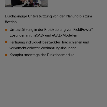
Umwe
Durchgängige Unterstützung von der Planung bis zum
Produ
Betrieb
Schne
einfa
Unterstützung in der Projektierung von FieldPower®
REACH
Lösungen mit mCAD- und eCAD-Modellen
PCF-D
herun
Fertigung individuell bestückter Tragschienen und
vorkonfektionierter Verdrahtungslösungen
Komplettmontage der Funktionsmodule
Weidmüller
Configurator
Digital
Engineering
auf einem
neuen Niveau
‒ intuitiv,
unkompliziert,
schnell