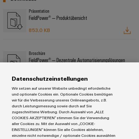
Präsentation
FieldPower® ‒ Produktübersicht
853,0 KB
Broschüre
FieldPower® ‒ Dezentrale Automatisierungslösungen
7,0 MB
Datenschutzeinstellungen
Wir setzen auf unserer Website unbedingt erforderliche
und optionale Cookies ein. Optionale Cookies benötigen
Flyer
wir für die Verbesserung unseres Onlineangebots, z.B.
FieldPower® ‒ Modularer Systembaukasten
durch Leistungsmessung sowie durch auf Sie
zugeschnittene Werbung. Durch Auswahl von „ALLE
1,0 MB
COOKIES AKZEPTIEREN“ stimmen Sie der Verwendung
aller Cookies zu. Mit der Auswahl von „COOKIE-
EINSTELLUNGEN“ können Sie alle Cookies ablehnen,
einzelne nicht notwendige / optionale Cookies auswählen
Applikationshinweis