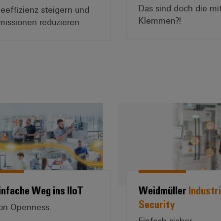
Das sind doch die mi
eeffizienz steigern und
Klemmen?! ​
missionen reduzieren
rozesse mit u-mation*
Der einfache Weg ins IIoT
Weidmüll
infache Weg ins IIoT
Weidmüller
Industri
Security
 on Openness.
Einfach sicher.