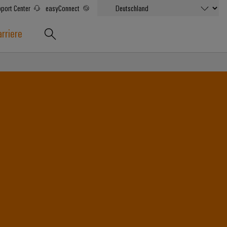
port Center
easyConnect
rriere