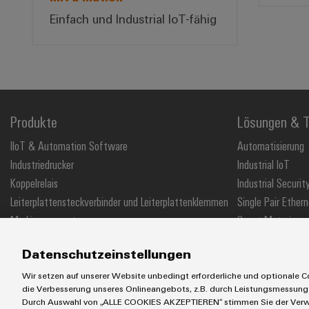
Einfach und Industrial IoT-fähig
Produkte
Lösungen & T
IIoT & Automation Software
Automatisierung
Industriedrucker
Industrial IoT
Koppelrelais
Industrial Securit
Leiterplattensteckverbinder und Leiterplattenklemmen
Single Pair Ethern
Markierungssysteme
Smart Metering
Reihenklemmen
SNAP IN Anschlus
Datenschutzeinstellungen
Stromversorgungen
Workplace Soluti
Wir setzen auf unserer Website unbedingt erforderliche und optionale Co
die Verbesserung unseres Onlineangebots, z.B. durch Leistungsmessung
Durch Auswahl von „ALLE COOKIES AKZEPTIEREN“ stimmen Sie der Verwe