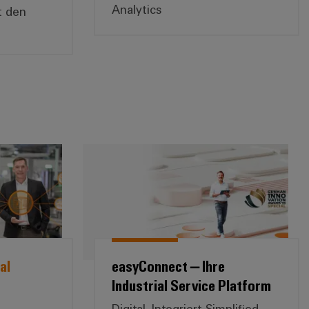
Analytics
t den
er *Industrial Security*
easyConnect – Ihre Industr
al
easyConnect – Ihre
Industrial Service Platform
Digital. Integriert Simplified.