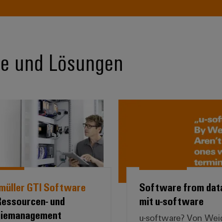
me und Lösungen
*Weidmüller GTI Software zum* Ressourcen- und Energ
Software
müller GTI Software
Software from data
essourcen- und
mit u-software
giemanagement
u-software? ​ Von Weid