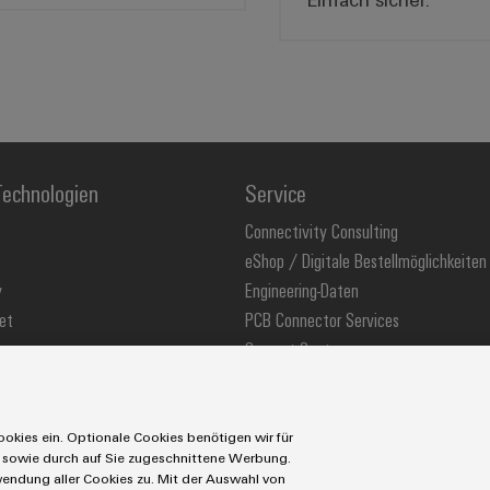
echnologien
Service
Connectivity Consulting
eShop / Digitale Bestellmöglichkeiten
y
Engineering-Daten
et
PCB Connector Services
Support Center
stechnologie
Technische Produktkataloge
ons
Weidmüller Configurator
okies ein. Optionale Cookies benötigen wir für
 sowie durch auf Sie zugeschnittene Werbung.
ndung aller Cookies zu. Mit der Auswahl von