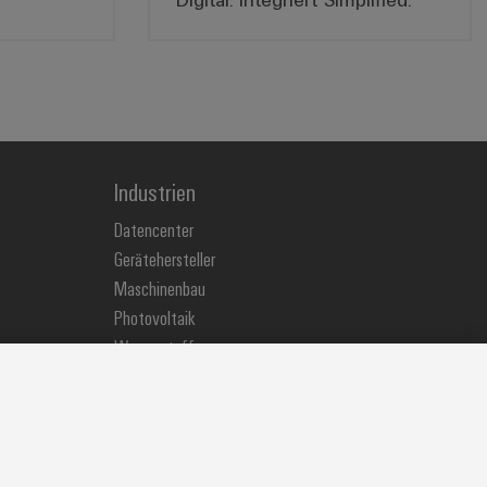
Industrien
Datencenter
Gerätehersteller
Maschinenbau
Photovoltaik
Wasserstoff
Weidmüller Industry Match
Windenergie