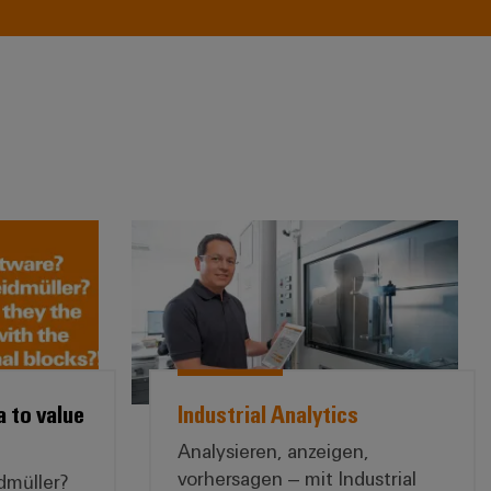
iemanagement
 from data to value mit u-software
*Industrial Analytics*
 to value
Industrial Analytics
Analysieren, anzeigen,
vorhersagen ‒ mit Industrial
müller? ​