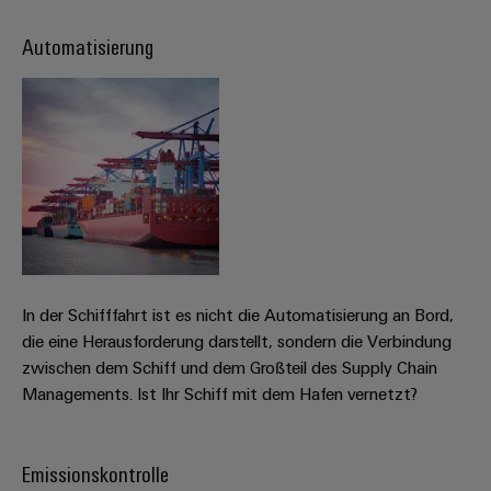
Modifizierte
Automatisierung
und
bestückte
Gehäuse
Kundenspezifische
Kabelkonfektionierung
Produktinnovationen
In der Schifffahrt ist es nicht die Automatisierung an Bord,
Praxisnahe
Verbindungen für
die eine Herausforderung darstellt, sondern die Verbindung
Ihre Industrie.
zwischen dem Schiff und dem Großteil des Supply Chain
Unsere Neuheiten
im Bereich
Managements. Ist Ihr Schiff mit dem Hafen vernetzt?
Industrial
Connectivity.
Emissionskontrolle