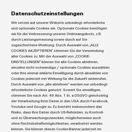
perivar.andersen@weidmueller.co
Datenschutzeinstellungen
m
Wir setzen auf unserer Website unbedingt erforderliche
und optionale Cookies ein. Optionale Cookies benötigen
+47 483 04310
wir für die Verbesserung unseres Onlineangebots, z.B.
durch Leistungsmessung sowie durch auf Sie
zugeschnittene Werbung. Durch Auswahl von „ALLE
COOKIES AKZEPTIEREN“ stimmen Sie der Verwendung
aller Cookies zu. Mit der Auswahl von „COOKIE-
EINSTELLUNGEN“ können Sie alle Cookies ablehnen,
Anrede
einzelne nicht notwendige / optionale Cookies auswählen
oder Ihre einmal erklärte Einwilligung durch abwählen von
Cookies jederzeit mit Wirkung für die Zukunft widerrufen.
Durch Auswahl von „alle ablehnen“ werden nur unbedingt
Vorname
erforderliche Cookies genutzt. Soweit Sie einwilligen,
stimmen Sie nach Art. 49 Abs. 1 lit. a DSGVO gleichzeitig
der Verarbeitung Ihrer Daten in den USA durch Facebook,
Youtube und Google zu. Es besteht insbesondere das
Nachname
Risiko, dass Ihre Daten durch US-Behörden, zu Kontroll-
und zu Überwachungszwecken, möglicherweise auch
ohne Rechtsbehelfsmöglichkeiten, verarbeitet werden
können. Sie können diesen Cookie-Banner jederzeit im