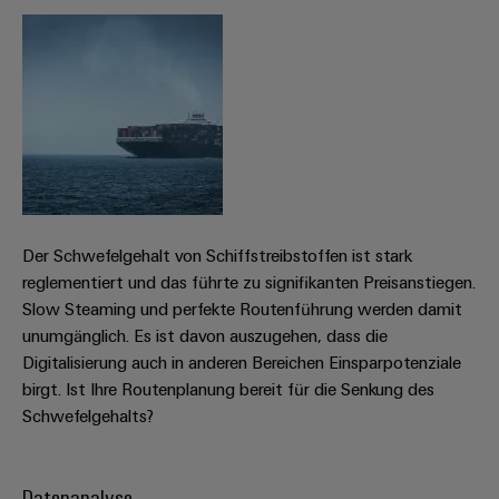
Umwe
Produ
Schne
einfa
REACH
PCF-D
herun
Der Schwefelgehalt von Schiffstreibstoffen ist stark
reglementiert und das führte zu signifikanten Preisanstiegen.
Weidmüller
Slow Steaming und perfekte Routenführung werden damit
Configurator
unumgänglich. Es ist davon auszugehen, dass die
Digital
Digitalisierung auch in anderen Bereichen Einsparpotenziale
Engineering
birgt. Ist Ihre Routenplanung bereit für die Senkung des
auf einem
neuen Niveau
Schwefelgehalts?
‒ intuitiv,
unkompliziert,
schnell
Datenanalyse