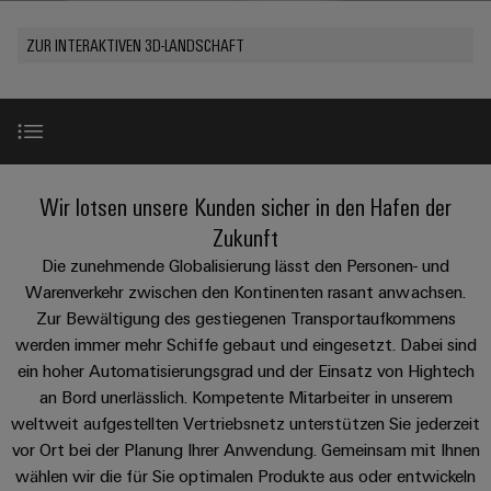
IN
Kabelkonfektionierung
zu
Offene
Leiterplattenklemmen
erlebbar
Weidmüller
Anschlusstechnologie
uns
Stellen
Vertrieb
werden.
Fast
ZUR INTERAKTIVEN 3D-LANDSCHAFT
für
Gehäusesysteme
Zahlen
DC-
Delivery
Promotionfahrzeug
Datencenter
Berufserfahrene
und
und
Microgrids
Service
Lösungen
Unternehmen
-
und
Fakten
Produkte
u-
komponenten
Distribution
Für
für
Unser
OS
Karriere
Beratung
Rechenzentren
Kabeleinführungssysteme
Studierende
Anwendungsfälle
Neu
Info
Wir lotsen unsere Kunden sicher in den Hafen der
Vorstand
Edge
–
und
und
effizient,
für
Computing
Zukunft
digitale
Werkstudententätigkeiten
Nachhaltigkeit
zuverlässig,
-
unsere
Herausforderungen
Die zunehmende Globalisierung lässt den Personen- und
Planung
skalierbar
Industrial
komponenten
Partner
Praktika
Warenverkehr zwischen den Kontinenten rasant anwachsen.
Weidmüller
5G
Energiespeicher
easyConnect
Zur Bewältigung des gestiegenen Transportaufkommens
Academy
Anschlussleitungen,
Cyber Security
Vertrieb
Abschlussarbeiten
Lösungen
-
werden immer mehr Schiffe gebaut und eingesetzt. Dabei sind
Single
Patchkabel
und
People
ein hoher Automatisierungsgrad und der Einsatz von Hightech
Ihre
Großhandelssuche
Neuanfang
Produkte
Pair
und
& IIoT
an Bord unerlässlich. Kompetente Mitarbeiter in unserem
&
für
Industrial
für
Ethernet
Kabel
Energiespeichersysteme
weltweit aufgestellten Vertriebsnetz unterstützen Sie jederzeit
Culture
Service
Studienabbrecher
(ESS)
vor Ort bei der Planung Ihrer Anwendung. Gemeinsam mit Ihnen
SPS
Platform
Produkthighlights
News
Compliance
wählen wir die für Sie optimalen Produkte aus oder entwickeln
Energieübertragung
Offene
Systemverkabelung