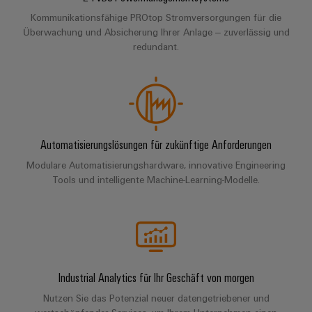
Unternehmensmeldungen
Technischer
Verbindungslösungen
Systeme
Kommunikationsfähige PROtop Stromversorgungen für die
Elektronikgehäuse
Support
für
Offene
Fachpressemeldungen
und
Überwachung und Absicherung Ihrer Anlage ‒ zuverlässig und
Geräte
Ausbildungs-
redundant.
Blitz-
Lösungen
Umweltbezogene
Pressekontakt
Konventionelle
und
und
Produktkonformität
Energieerzeugung
Dezentrale
Studienplätze
Überspannungsschutz
Zukunftssicherheit
Automatisierung
Engineering
für
Unsere
PV
Daten
bewährte
Energiemanagement-
Partner
Veranstaltungen
Generatoranschlusskasten
Energieerzeugung
Automatisierungslösungen für zukünftige Anforderungen
Lösungen
Technische
IIoT
Aktuelle
Maschinenbau
Feldbusverteiler
Produktkataloge
Modulare Automatisierungshardware, innovative Engineering
IIoT
and
Termine
Lösungen
Tools und intelligente Machine-Learning-Modelle.
&
Reparatur
für
Automation
verschiedene
Workshops
Automation
und
Partner
Automatisierung
Segmente
für
Software
Ersatzteile
Netzwerk
der
&
Schulklassen
Maschinen
Software
Industrial
Trainings
und
IIoT
Fabrikautomation
Analytics
und
Industrial Analytics für Ihr Geschäft von morgen
and
Steuerungen
Webinare
Öl
Automation
Nutzen Sie das Potenzial neuer datengetriebener und
Industrial
I/O-