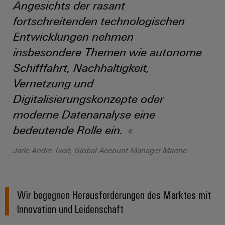
Werkzeuge
Angesichts der rasant
Abwasseraufbereitung
fortschreitenden technologischen
Automaten
Lösungen
Entwicklungen nehmen
für
die
Software
insbesondere Themen wie autonome
Wasser-
und
Schifffahrt, Nachhaltigkeit,
Markierer
Abwasserindustrie
Vernetzung und
Industriedrucker
Wasserstoff
Digitalisierungskonzepte oder
Wasserstoff
Industrieleuchte
moderne Datenanalyse eine
als
Schlüsseltechnologie
bedeutende Rolle ein.
Cabinet
für
die
Infrastructure
Jarle Andre Tveit, Global Account Manager Marine
Energiewende
Windenergie
Assemblierungsservice
Effizienter
Betrieb
Wir begegnen Herausforderungen des Marktes mit
von
Bestückte
Innovation und Leidenschaft
Windparks
Klemmenleisten