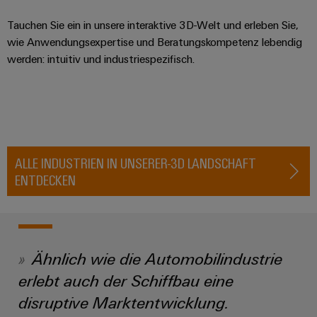
Leiterplattensteckverbinder
Schaltschrankbau
AI
Karriere auf
&
Tauchen Sie ein in unsere interaktive 3D-Welt und erleben Sie,
dem Kindel
Schienenfahrzeuge
wie Anwendungsexpertise und Beratungskompetenz lebendig
Remote
Leiterplattenklemmen
Unser
Moderne
werden: intuitiv und industriespezifisch.
Access
neues
und
PCB
Distribution
&
digitale
Center in
Connector
Lösungen
Thüringen
Cloud-
für
Services
Services
klimafreundliche
Mobilitat
Original
Industrial
im
Equipment
ALLE INDUSTRIEN IN UNSERER-3D LANDSCHAFT
Bahnverkehr
Service
Manufacturer
ENTDECKEN
Platform
Schiffbau
(OEM)
easyConnect
Umfassende
Verbindungslösungen
für
die
Werkstatt
Ähnlich wie die Automobilindustrie
maritime
Industrie
&
erlebt auch der Schiffbau eine
Zubehör
Wasseraufbereitung
disruptive Marktentwicklung.
&