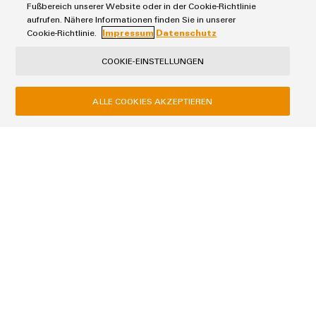
E-Mail
Fußbereich unserer Website oder in der Cookie-Richtlinie
aufrufen. Nähere Informationen finden Sie in unserer
Cookie-Richtlinie.
Impressum
Datenschutz
COOKIE-EINSTELLUNGEN
Unternehmen
ALLE COOKIES AKZEPTIEREN
Kundennummer
Straße
Stadt
Postleitzahl