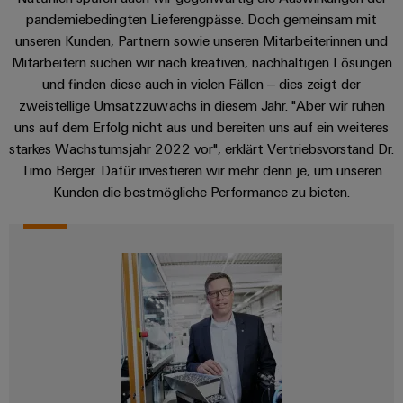
Unternehmensmeldungen
Technischer
Verbindungslösungen
Systeme
pandemiebedingten Lieferengpässe. Doch gemeinsam mit
Elektronikgehäuse
Support
für
Offene
Fachpressemeldungen
unseren Kunden, Partnern sowie unseren Mitarbeiterinnen und
und
Geräte
Ausbildungs-
Mitarbeitern suchen wir nach kreativen, nachhaltigen Lösungen
Blitz-
Lösungen
Umweltbezogene
Pressekontakt
Konventionelle
und
und finden diese auch in vielen Fällen – dies zeigt der
und
Produktkonformität
Energieerzeugung
Dezentrale
Studienplätze
zweistellige Umsatzzuwachs in diesem Jahr. "Aber wir ruhen
Überspannungsschutz
Zukunftssicherheit
Automatisierung
Engineering
uns auf dem Erfolg nicht aus und bereiten uns auf ein weiteres
für
Unsere
PV
starkes Wachstumsjahr 2022 vor", erklärt Vertriebsvorstand Dr.
Daten
bewährte
Energiemanagement-
Partner
Veranstaltungen
Timo Berger. Dafür investieren wir mehr denn je, um unseren
Generatoranschlusskasten
Energieerzeugung
Lösungen
Technische
Kunden die bestmögliche Performance zu bieten.
IIoT
Aktuelle
Maschinenbau
Feldbusverteiler
Produktkataloge
IIoT
and
Termine
Lösungen
&
Reparatur
für
Automation
verschiedene
Workshops
Automation
und
Partner
Automatisierung
Segmente
für
Software
Ersatzteile
Netzwerk
der
&
Schulklassen
Maschinen
Software
Industrial
Trainings
und
IIoT
Fabrikautomation
Analytics
und
and
Steuerungen
Webinare
Öl
Automation
Industrial
I/O-