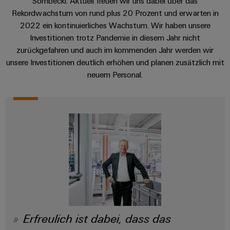
Sombecki. Aktuell freuen wir uns dabei über das
Leiterplattensteckverbinder
Schaltschrankbau
AI
Rekordwachstum von rund plus 20 Prozent und erwarten in
Karriere auf
&
dem Kindel
2022 ein kontinuierliches Wachstum. Wir haben unsere
Schienenfahrzeuge
Remote
Leiterplattenklemmen
Unser
Investitionen trotz Pandemie in diesem Jahr nicht
Moderne
Access
neues
und
zurückgefahren und auch im kommenden Jahr werden wir
PCB
Distribution
&
digitale
Center in
unsere Investitionen deutlich erhöhen und planen zusätzlich mit
Connector
Lösungen
Thüringen
Cloud-
neuem Personal.
für
Services
Services
klimafreundliche
Mobilitat
Original
Industrial
im
Equipment
Bahnverkehr
Service
Manufacturer
Platform
Schiffbau
(OEM)
easyConnect
Umfassende
Verbindungslösungen
für
die
Werkstatt
maritime
Industrie
&
Zubehör
Wasseraufbereitung
Erfreulich ist dabei, dass das
&