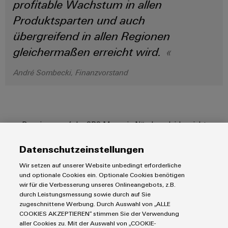
profitable Wachstum in allen
Werkzeuge
Abwasseraufbereitung
Produktsparten und auch
Automaten
Lösungen
übergreifend in allen Regionen
für
die
Software
gleichermaßen erreicht wird.
Wasser-
und
Markierer
André Sombecki, Finanzvorstand
Abwasserindustrie
Industriedrucker
Wasserstoff
Wasserstoff
Industrieleuchte
als
Schlüsseltechnologie
Da wir uns auf der SPS Messe in Nürnberg leider nicht
Cabinet
für
persönlich treffen konnten, wünschen wir Ihnen eine ruhige und
die
Infrastructure
Datenschutzeinstellungen
besinnliche Adventszeit und hoffen, dass wir die Krisen und die
Energiewende
Pandemie im kommenden Jahr hinter uns lassen können.
Wir setzen auf unserer Website unbedingt erforderliche
Windenergie
und optionale Cookies ein. Optionale Cookies benötigen
Assemblierungsservice
Effizienter
wir für die Verbesserung unseres Onlineangebots, z.B.
Betrieb
durch Leistungsmessung sowie durch auf Sie
Produkte
von
Bestückte
zugeschnittene Werbung. Durch Auswahl von „ALLE
Windparks
COOKIES AKZEPTIEREN“ stimmen Sie der Verwendung
Klemmenleisten
IIoT & Automation Software
aller Cookies zu. Mit der Auswahl von „COOKIE-