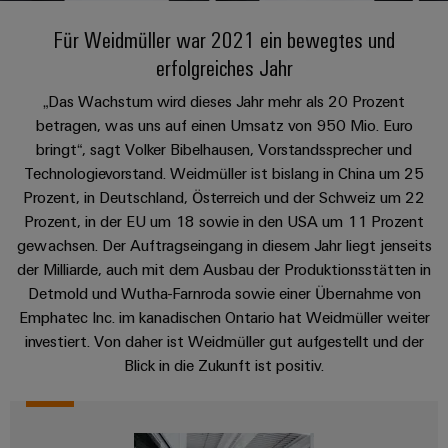
IN
Kabelkonfektionierung
zu
Offene
Leiterplattenklemmen
erlebbar
Weidmüller
Anschlusstechnologie
uns
Stellen
Vertrieb
werden.
Für Weidmüller war 2021 ein bewegtes und
Fast
für
Gehäusesysteme
erfolgreiches Jahr
Zahlen
DC-
Delivery
Promotionfahrzeug
Datencenter
Berufserfahrene
und
und
Microgrids
Service
Lösungen
Unternehmen
„Das Wachstum wird dieses Jahr mehr als 20 Prozent
-
und
Fakten
betragen, was uns auf einen Umsatz von 950 Mio. Euro
Produkte
u-
komponenten
Distribution
bringt“, sagt Volker Bibelhausen, Vorstandssprecher und
Für
für
Unser
OS
Karriere
Beratung
Rechenzentren
Technologievorstand. Weidmüller ist bislang in China um 25
Kabeleinführungssysteme
Studierende
Info
Vorstand
Edge
–
und
Prozent, in Deutschland, Österreich und der Schweiz um 22
und
effizient,
für
Computing
digitale
Werkstudententätigkeiten
Prozent, in der EU um 18 sowie in den USA um 11 Prozent
Nachhaltigkeit
zuverlässig,
-
unsere
Planung
gewachsen. Der Auftragseingang in diesem Jahr liegt jenseits
skalierbar
Industrial
komponenten
Partner
Praktika
Weidmüller
der Milliarde, auch mit dem Ausbau der Produktionsstätten in
5G
Energiespeicher
easyConnect
Detmold und Wutha-Farnroda sowie einer Übernahme von
Academy
Anschlussleitungen,
Vertrieb
Abschlussarbeiten
Lösungen
-
Emphatec Inc. im kanadischen Ontario hat Weidmüller weiter
Single
Patchkabel
und
People
Ihre
investiert. Von daher ist Weidmüller gut aufgestellt und der
Großhandelssuche
Neuanfang
Produkte
Pair
und
&
für
Industrial
Blick in die Zukunft ist positiv.
für
Ethernet
Kabel
Energiespeichersysteme
Culture
Service
Studienabbrecher
(ESS)
SPS
Platform
News
Compliance
Energieübertragung
Offene
Systemverkabelung