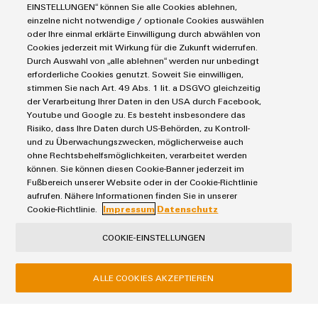
Lösungen & Technologien
Industriedrucker
EINSTELLUNGEN“ können Sie alle Cookies ablehnen,
Modifizierte
einzelne nicht notwendige / optionale Cookies auswählen
Koppelrelais
Automatisierung
und
oder Ihre einmal erklärte Einwilligung durch abwählen von
Leiterplattensteckverbinder und Leiterplattenklemmen
Service
Cookies jederzeit mit Wirkung für die Zukunft widerrufen.
bestückte
Industrial IoT
Durch Auswahl von „alle ablehnen“ werden nur unbedingt
Markierungssysteme
Gehäuse
Industrial Security
Connectivity Consulting
erforderliche Cookies genutzt. Soweit Sie einwilligen,
Reihenklemmen
stimmen Sie nach Art. 49 Abs. 1 lit. a DSGVO gleichzeitig
Single Pair Ethernet
Industrien
eShop / Digitale Bestellmöglichkeiten
Kundenspezifische
der Verarbeitung Ihrer Daten in den USA durch Facebook,
Stromversorgungen
Smart Metering
Engineering-Daten
Youtube und Google zu. Es besteht insbesondere das
Kabelkonfektionierung
Datencenter
SNAP IN Anschlusstechnologie
Risiko, dass Ihre Daten durch US-Behörden, zu Kontroll-
PCB Connector Services
AGB
Gerätehersteller
und zu Überwachungszwecken, möglicherweise auch
Workplace Solutions
Support Center
Impressum
ohne Rechtsbehelfsmöglichkeiten, verarbeitet werden
Maschinenbau
können. Sie können diesen Cookie-Banner jederzeit im
Technische Produktkataloge
Einkaufs- /Lieferanteninformationen
Photovoltaik
Fußbereich unserer Website oder in der Cookie-Richtlinie
Produktinnovationen
Weidmüller Configurator
Datenschutzerklärung
Wasserstoff
aufrufen. Nähere Informationen finden Sie in unserer
Praxisnahe
Cookie-Richtlinie.
Impressum
Datenschutz
Cookie Richtlinie
Weidmüller Industry Match
Verbindungen für
Ihre Industrie.
Cookie Einstellungen
Windenergie
COOKIE-EINSTELLUNGEN
Unsere Neuheiten
im Bereich
Industrial
Weidmüller GmbH & Co KG
Connectivity.
ALLE COOKIES AKZEPTIEREN
Klingenbergstraße 26
32758 Detmold