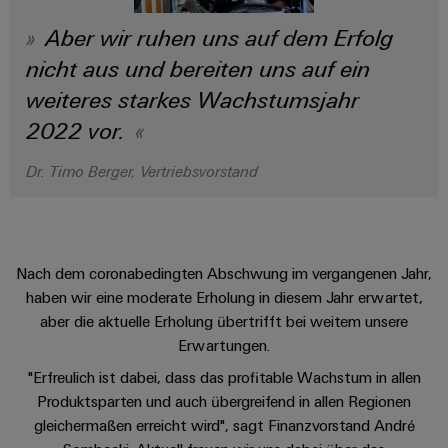
&
Solution
Automation
PSIRT
Systeme
Gas
Partner
Aber wir ruhen uns auf dem Erfolg
Sicherer
finden
Stellenbörse
Industrial
nicht aus und bereiten uns auf ein
Industrial
Betrieb
IoT
Ethernet
Digitale
mit
weiteres starkes Wachstumsjahr
Solution
vernetzten
Bestellmöglichkeiten
Partner
2022 vor.
Industrial
Lösungen
Touch-
für
-
Security
Panels
eShop
die
Dr. Timo Berger, Vertriebsvorstand
Systemintegratoren
Prozessindustrie
Industrial
Engineering-
OCI-
Service
Photovoltaik
und
Schnittstelle
Platform
Mehr
Visualisierungstools
Messen
Chancen in der
Ressourceneffizienz
EDI-
easyConnect
Nach dem coronabedingten Abschwung im vergangenen Jahr,
&
Entwicklung
durch
Energiemessung
Schnittstelle
haben wir eine moderate Erholung in diesem Jahr erwartet,
Spannende Aufgabe
Events
Sonnenenergie
EZA-
in unseren
und
aber die aktuelle Erholung übertrifft bei weitem unsere
Entwicklungsbereic
Regler
Schaltschrankbau
Smart
Globale
Erwartungen.
ALLE
Lösungen
Metering
Messen
SERVICES
"Erfreulich ist dabei, dass das profitable Wachstum in allen
für
&
Produktsparten und auch übergreifend in allen Regionen
die
Weidmüller
Gerätehersteller
Events
Herausforderungen
gleichermaßen erreicht wird", sagt Finanzvorstand André
Industrial
im