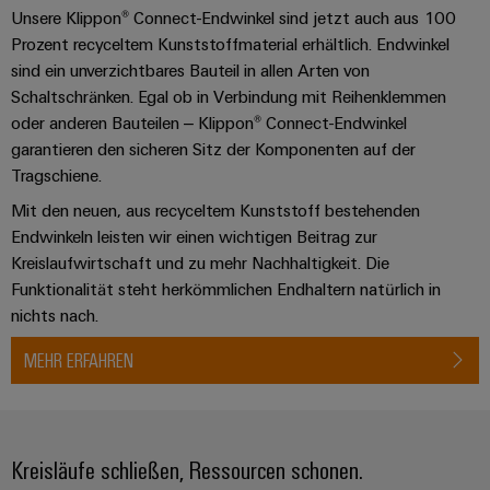
Leiterplattensteckverbinder
Schaltschrankbau
Unsere Klippon® Connect-Endwinkel sind jetzt auch aus 100
AI
Karriere auf
&
Prozent recyceltem Kunststoffmaterial erhältlich. Endwinkel
dem Kindel
Schienenfahrzeuge
Remote
Leiterplattenklemmen
sind ein unverzichtbares Bauteil in allen Arten von
Unser
Moderne
Access
Schaltschränken. Egal ob in Verbindung mit Reihenklemmen
neues
und
PCB
Distribution
&
oder anderen Bauteilen – Klippon® Connect-Endwinkel
digitale
Center in
Connector
Lösungen
garantieren den sicheren Sitz der Komponenten auf der
Thüringen
Cloud-
für
Services
Tragschiene.
Services
klimafreundliche
Mobilitat
Mit den neuen, aus recyceltem Kunststoff bestehenden
Original
Industrial
im
Endwinkeln leisten wir einen wichtigen Beitrag zur
Equipment
Bahnverkehr
Service
Kreislaufwirtschaft und zu mehr Nachhaltigkeit. Die
Manufacturer
Platform
Schiffbau
Funktionalität steht herkömmlichen Endhaltern natürlich in
(OEM)
easyConnect
nichts nach.
Umfassende
Verbindungslösungen
für
MEHR ERFAHREN
die
Werkstatt
maritime
Industrie
&
Zubehör
Wasseraufbereitung
Kreisläufe schließen, Ressourcen schonen.
&