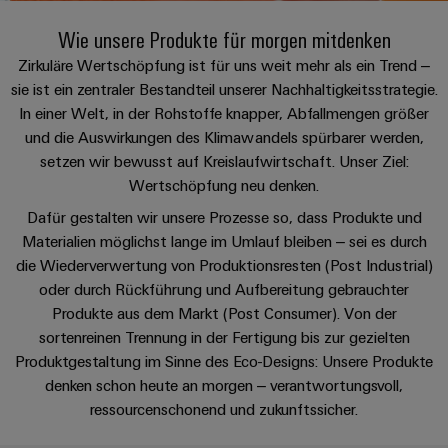
IN
Kabelkonfektionierung
zu
Offene
Leiterplattenklemmen
erlebbar
Weidmüller
Anschlusstechnologie
uns
Stellen
Vertrieb
werden.
Wie unsere Produkte für morgen mitdenken
Fast
für
Gehäusesysteme
Zahlen
Zirkuläre Wertschöpfung ist für uns weit mehr als ein Trend –
DC-
Delivery
Promotionfahrzeug
Datencenter
Berufserfahrene
und
sie ist ein zentraler Bestandteil unserer Nachhaltigkeitsstrategie.
und
Microgrids
Service
Lösungen
Unternehmen
-
In einer Welt, in der Rohstoffe knapper, Abfallmengen größer
und
Fakten
Produkte
u-
komponenten
und die Auswirkungen des Klimawandels spürbarer werden,
Distribution
Für
für
Unser
OS
setzen wir bewusst auf Kreislaufwirtschaft. Unser Ziel:
Karriere
Beratung
Rechenzentren
Kabeleinführungssysteme
Studierende
Info
Vorstand
Edge
Wertschöpfung neu denken.
–
und
und
effizient,
für
Computing
Dafür gestalten wir unsere Prozesse so, dass Produkte und
digitale
Werkstudententätigkeiten
Nachhaltigkeit
zuverlässig,
-
unsere
Materialien möglichst lange im Umlauf bleiben – sei es durch
Planung
skalierbar
Industrial
komponenten
Partner
Praktika
die Wiederverwertung von Produktionsresten (Post Industrial)
Weidmüller
5G
Energiespeicher
easyConnect
oder durch Rückführung und Aufbereitung gebrauchter
Academy
Anschlussleitungen,
Vertrieb
Abschlussarbeiten
Lösungen
-
Produkte aus dem Markt (Post Consumer). Von der
Single
Patchkabel
und
People
sortenreinen Trennung in der Fertigung bis zur gezielten
Ihre
Großhandelssuche
Neuanfang
Produkte
Pair
und
Produktgestaltung im Sinne des Eco-Designs: Unsere Produkte
&
für
Industrial
für
Ethernet
Kabel
Energiespeichersysteme
denken schon heute an morgen – verantwortungsvoll,
Culture
Service
Studienabbrecher
(ESS)
ressourcenschonend und zukunftssicher.
SPS
Platform
News
Compliance
Energieübertragung
Offene
Systemverkabelung