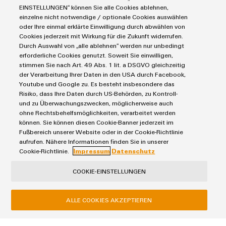
EINSTELLUNGEN“ können Sie alle Cookies ablehnen,
Modifizierte
IIoT & Automation Software
einzelne nicht notwendige / optionale Cookies auswählen
Lösungen & Technologien
und
Industriedrucker
oder Ihre einmal erklärte Einwilligung durch abwählen von
bestückte
Cookies jederzeit mit Wirkung für die Zukunft widerrufen.
Koppelrelais
Automatisierung
Durch Auswahl von „alle ablehnen“ werden nur unbedingt
Gehäuse
Leiterplattensteckverbinder und Leiterplattenklemmen
Service
Industrial IoT
erforderliche Cookies genutzt. Soweit Sie einwilligen,
stimmen Sie nach Art. 49 Abs. 1 lit. a DSGVO gleichzeitig
Markierungssysteme
Industrial Security
Kundenspezifische
Connectivity Consulting
der Verarbeitung Ihrer Daten in den USA durch Facebook,
Reihenklemmen
Single Pair Ethernet
Kabelkonfektionierung
Industrien
Youtube und Google zu. Es besteht insbesondere das
eShop / Digitale Bestellmöglichkeiten
Stromversorgungen
Risiko, dass Ihre Daten durch US-Behörden, zu Kontroll-
Smart Metering
Engineering-Daten
Datencenter
und zu Überwachungszwecken, möglicherweise auch
SNAP IN Anschlusstechnologie
ohne Rechtsbehelfsmöglichkeiten, verarbeitet werden
PCB Connector Services
AGB
Gerätehersteller
können. Sie können diesen Cookie-Banner jederzeit im
Workplace Solutions
Support Center
Impressum
Maschinenbau
Fußbereich unserer Website oder in der Cookie-Richtlinie
Produktinnovationen
Technische Produktkataloge
aufrufen. Nähere Informationen finden Sie in unserer
Einkaufs- /Lieferanteninformationen
Photovoltaik
Praxisnahe
Cookie-Richtlinie.
Impressum
Datenschutz
Verbindungen für
Weidmüller Configurator
Datenschutzerklärung
Wasserstoff
Ihre Industrie.
Unsere Neuheiten
Cookie Richtlinie
Weidmüller Industry Match
COOKIE-EINSTELLUNGEN
im Bereich
Cookie Einstellungen
Windenergie
Industrial
Connectivity.
ALLE COOKIES AKZEPTIEREN
Weidmüller GmbH & Co KG
Klingenbergstraße 26