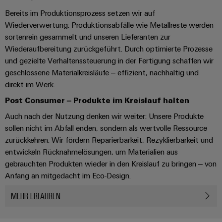
Unternehmensmeldungen
Technischer
Verbindungslösungen
Systeme
Bereits im Produktionsprozess setzen wir auf
Elektronikgehäuse
Support
für
Offene
Fachpressemeldungen
und
Wiederverwertung: Produktionsabfälle wie Metallreste werden
Geräte
Ausbildungs-
Blitz-
Lösungen
Umweltbezogene
sortenrein gesammelt und unseren Lieferanten zur
Pressekontakt
Konventionelle
und
und
Produktkonformität
Wiederaufbereitung zurückgeführt. Durch optimierte Prozesse
Energieerzeugung
Dezentrale
Studienplätze
und gezielte Verhaltenssteuerung in der Fertigung schaffen wir
Überspannungsschutz
Zukunftssicherheit
Automatisierung
Engineering
geschlossene Materialkreisläufe – effizient, nachhaltig und
für
Unsere
PV
Daten
direkt im Werk.
bewährte
Energiemanagement-
Partner
Veranstaltungen
Generatoranschlusskasten
Energieerzeugung
Post Consumer – Produkte im Kreislauf halten
Lösungen
Technische
IIoT
Aktuelle
Maschinenbau
Feldbusverteiler
Produktkataloge
Auch nach der Nutzung denken wir weiter: Unsere Produkte
IIoT
and
Termine
Lösungen
sollen nicht im Abfall enden, sondern als wertvolle Ressource
&
Reparatur
für
Automation
zurückkehren. Wir fördern Reparierbarkeit, Rezyklierbarkeit und
verschiedene
Workshops
Automation
und
entwickeln Rücknahmelösungen, um Materialien aus
Partner
Automatisierung
Segmente
für
Software
Ersatzteile
gebrauchten Produkten wieder in den Kreislauf zu bringen – von
Netzwerk
der
&
Schulklassen
Maschinen
Anfang an mitgedacht im Eco-Design.
Software
Industrial
Trainings
und
IIoT
Fabrikautomation
MEHR ERFAHREN
Analytics
und
and
Steuerungen
Webinare
Öl
Automation
Industrial
I/O-