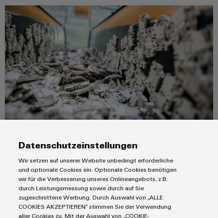
Werkzeuge
Abwasseraufbereitung
Automaten
Lösungen
für
die
Software
Wasser-
und
Markierer
Abwasserindustrie
Industriedrucker
Wasserstoff
Wasserstoff
Industrieleuchte
als
Schlüsseltechnologie
Cabinet
für
Aktuelles zur Zirkulären Wertschöpfung in unserem Orange Mag
die
Infrastructure
Datenschutzeinstellungen
Energiewende
Kundenmagazin
Wir setzen auf unserer Website unbedingt erforderliche
Windenergie
MEHR ERFAHREN
und optionale Cookies ein. Optionale Cookies benötigen
Assemblierungsservice
Effizienter
wir für die Verbesserung unseres Onlineangebots, z.B.
Betrieb
durch Leistungsmessung sowie durch auf Sie
von
Bestückte
zugeschnittene Werbung. Durch Auswahl von „ALLE
Windparks
Klemmenleisten
COOKIES AKZEPTIEREN“ stimmen Sie der Verwendung
Produkte
aller Cookies zu. Mit der Auswahl von „COOKIE-