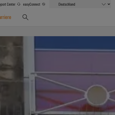
port Center
easyConnect
rriere