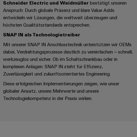
Unternehmensmeldungen
Technischer
Schneider Electric und Weidmüller
bestätigt unseren
Verbindungslösungen
Systeme
Elektronikgehäuse
Support
Anspruch: Durch globale Präsenz und klare Value Adds
für
Offene
Fachpressemeldungen
und
Geräte
entwickeln wir Lösungen, die weltweit überzeugen und
Ausbildungs-
Blitz-
Lösungen
Umweltbezogene
höchsten Qualitätsstandards entsprechen.
Pressekontakt
Konventionelle
und
und
Produktkonformität
SNAP IN als Technologietreiber
Energieerzeugung
Dezentrale
Studienplätze
Überspannungsschutz
Zukunftssicherheit
Automatisierung
Engineering
Mit unserer SNAP IN Anschlusstechnik unterstützen wir OEMs
für
Unsere
PV
Daten
dabei, Verdrahtungsprozesse deutlich zu vereinfachen – schnell,
bewährte
Energiemanagement-
Partner
Veranstaltungen
Generatoranschlusskasten
werkzeuglos und sicher. Ob im Schaltschrankbau oder in
Energieerzeugung
Lösungen
Technische
komplexen Anlagen: SNAP IN steht für Effizienz,
IIoT
Aktuelle
Maschinenbau
Feldbusverteiler
Produktkataloge
Zuverlässigkeit und zukunftsorientiertes Engineering.
IIoT
and
Termine
Lösungen
Diese erfolgreichen Implementierungen zeigen, wie unser
&
Reparatur
für
Automation
verschiedene
globaler Ansatz, unsere Mehrwerte und unsere
Workshops
Automation
und
Partner
Automatisierung
Segmente
Technologiekompetenz in der Praxis wirken.
für
Software
Ersatzteile
Netzwerk
der
&
Schulklassen
Maschinen
Software
Industrial
Trainings
und
IIoT
Fabrikautomation
Analytics
und
and
Steuerungen
Webinare
Öl
Automation
Industrial
I/O-