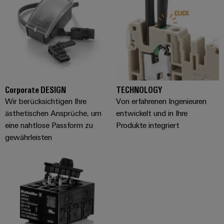
Werkzeuge
Abwasseraufbereitung
Automaten
Lösungen
für
die
Software
Wasser-
und
Markierer
Abwasserindustrie
Industriedrucker
Corporate DESIGN​
Wasserstoff
TECHNOLOGY​
Wir berücksichtigen Ihre
Von erfahrenen Ingenieuren
Wasserstoff
Industrieleuchte
als
ästhetischen Ansprüche, um
entwickelt und in Ihre
Schlüsseltechnologie
eine nahtlose Passform zu
Produkte integriert
Cabinet
für
gewährleisten
die
Infrastructure
Energiewende
Windenergie
Assemblierungsservice
Effizienter
Betrieb
von
Bestückte
Windparks
Klemmenleisten