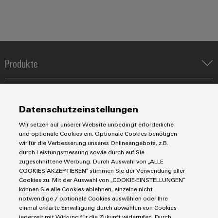
Produkte
IIoT & Automation Software
Lösungen & Technologien
Industriedrucker
Koppelrelais
Datenschutzeinstellungen
Automatisierung
Leiterplattensteckverbinder und Leiterplattenklemmen
Service
Industrial IoT
Wir setzen auf unserer Website unbedingt erforderliche
Markierungssysteme
und optionale Cookies ein. Optionale Cookies benötigen
Industrial Security
Connectivity Consulting
wir für die Verbesserung unseres Onlineangebots, z.B.
Reihenklemmen
Single Pair Ethernet
Industrien
eShop / Digitale Bestellmöglichkeiten
durch Leistungsmessung sowie durch auf Sie
Stromversorgungen
Smart Metering
zugeschnittene Werbung. Durch Auswahl von „ALLE
Engineering-Daten
Datencenter
COOKIES AKZEPTIEREN“ stimmen Sie der Verwendung aller
SNAP IN Anschlusstechnologie
PCB Connector Services
Cookies zu. Mit der Auswahl von „COOKIE-EINSTELLUNGEN“
AGB
Gerätehersteller
Workplace Solutions
können Sie alle Cookies ablehnen, einzelne nicht
Support Center
Impressum
Maschinenbau
notwendige / optionale Cookies auswählen oder Ihre
Technische Produktkataloge
Einkaufs- /Lieferanteninformationen
Photovoltaik
einmal erklärte Einwilligung durch abwählen von Cookies
jederzeit mit Wirkung für die Zukunft widerrufen. Durch