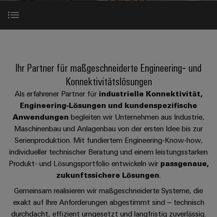
IN
Kabelkonfektionierung
zu
Offene
Leiterplattenklemmen
erlebbar
Weidmüller
Anschlusstechnologie
uns
Stellen
Vertrieb
werden.
Fast
für
Gehäusesysteme
Zahlen
DC-
Delivery
Promotionfahrzeug
Datencenter
Berufserfahrene
und
Success Story SNAP IN
und
Microgrids
Service
Lösungen
Unternehmen
-
und
Fakten
Produkte
u-
komponenten
Ihr Partner für maßgeschneiderte Engineering‑ und
Distribution
Wir als Partner
Für
für
Unser
OS
Konnektivitätslösungen
Karriere
Beratung
Rechenzentren
Kabeleinführungssysteme
Studierende
Info
Vorstand
Edge
–
und
Als erfahrener Partner für
industrielle Konnektivität,
und
Ihr Mehrwert
effizient,
für
Computing
Engineering‑Lösungen und kundenspezifische
digitale
Werkstudententätigkeiten
Nachhaltigkeit
zuverlässig,
-
unsere
Anwendungen
begleiten wir Unternehmen aus Industrie,
Planung
skalierbar
Industrial
komponenten
Partner
Praktika
Maschinenbau und Anlagenbau von der ersten Idee bis zur
Einsatz in Ihrer Industrie
Weidmüller
5G
Energiespeicher
easyConnect
Serienproduktion. Mit fundiertem Engineering‑Know‑how,
Academy
Anschlussleitungen,
Vertrieb
Abschlussarbeiten
Lösungen
-
individueller technischer Beratung und einem leistungsstarken
Single
Patchkabel
und
Persönlicher Kontakt
People
Produkt‑ und Lösungsportfolio entwickeln wir
passgenaue,
Ihre
Großhandelssuche
Neuanfang
Produkte
Pair
und
zukunftssichere Lösungen
.
&
für
Industrial
für
Ethernet
Kabel
Energiespeichersysteme
Culture
Service
Gemeinsam realisieren wir maßgeschneiderte Systeme, die
Studienabbrecher
(ESS)
SPS
Platform
exakt auf Ihre Anforderungen abgestimmt sind – technisch
News
Compliance
Energieübertragung
Offene
durchdacht, effizient umgesetzt und langfristig zuverlässig.
Systemverkabelung