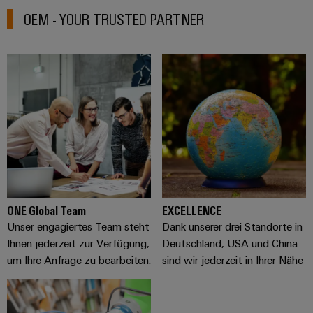
&
Solution
Automation
PSIRT
Systeme
OEM - YOUR TRUSTED PARTNER
Gas
Partner
Sicherer
finden
Stellenbörse
Industrial
Industrial
Betrieb
IoT
Ethernet
Digitale
mit
Solution
vernetzten
Bestellmöglichkeiten
Partner
Industrial
Lösungen
Touch-
für
-
Security
Panels
eShop
die
Systemintegratoren
Prozessindustrie
Industrial
Engineering-
OCI-
Service
Photovoltaik
und
Schnittstelle
Platform
Mehr
Visualisierungstools
Messen
Chancen in der
Ressourceneffizienz
EDI-
easyConnect
&
Entwicklung
durch
Energiemessung
Schnittstelle
ONE Global Team​
EXCELLENCE​
Spannende Aufgabe
Events
Sonnenenergie
EZA-
in unseren
und
Unser engagiertes Team steht
Dank unserer drei Standorte in
Entwicklungsbereic
Regler
Schaltschrankbau
Smart
Globale
Ihnen jederzeit zur Verfügung,
Deutschland, USA und China
ALLE
Lösungen
Metering
Messen
SERVICES
um Ihre Anfrage zu bearbeiten.
sind wir jederzeit in Ihrer Nähe
für
&
die
Weidmüller
Gerätehersteller
Events
Herausforderungen
Industrial
im