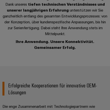
Schaltschrank-
Connectivity
Messen
und
Stellen
Dank unseres
tiefen technischen Verständnisses und
&
Weidmüller
und
Consulting
unserer langjährigen Erfahrung
-
unterstützen wir Sie
für
Migrationslösungen
Welt
Feldebene
Newsletter
ganzheitlich entlang des gesamten Entwicklungsprozesses: von
verteilung
Studierende
Digitales
Anmeldung
Serviceschnittstellen
der Konzeption, über kundenspezifische Anpassungen, bis hin
Orange
Stabilität
Feldverdrahtung
Engineering
und
zur Serienfertigung. Dabei steht Ihre Anwendung stets im
Mag
Verteilerboxen
Sicherheit
Smart
Mittelpunkt.
Für
|
Weidmüller
für
Kundenservice
Cabinet
Ihre Anwendung. Unsere Konnektivität.
moderne
Schülerinnen
Kundenmagazin
Configurator
Energienetze
Building
Gemeinsamer Erfolg.
und
Webshop
Elektronik
Länder
PCB
Schüler
Gebäudeinfrastruktur
Smart
Connector
Preisliste
Koppelrelais
Lösungen
Management
Metering
Ausbildung
Services
für
&
Informationen
Kataloganforderung
die
Weidmüller
Halbleiterrelais
Duales
spezifischen
und
Akkreditiertes
Configurator
Anforderungen
Studium
Zertifikate
Labor
Trennverstärker
Erfolgreiche Kooperationen für innovative OEM-
in
der
Workplace
und
Lösungen
Schülerpraktika
Gebäudeinfrastruktur
Solutions
Messumformer
Presse
Support
Erfolgreiche
Gerätehersteller
Die enge Zusammenarbeit mit Technologiepartnern wie
Stromversorgungen
Karrierewege
Innovative