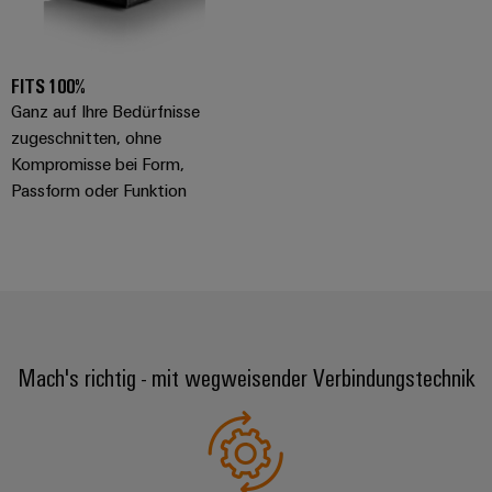
Modifizierte
und
bestückte
FITS 100%
Gehäuse
Ganz auf Ihre Bedürfnisse
zugeschnitten, ohne
Kundenspezifische
Kompromisse bei Form,
Kabelkonfektionierung
Passform oder Funktion
Produktinnovationen
Praxisnahe
Verbindungen für
Ihre Industrie.
Unsere Neuheiten
Mach's richtig - mit wegweisender Verbindungstechnik
im Bereich
Industrial
Connectivity.