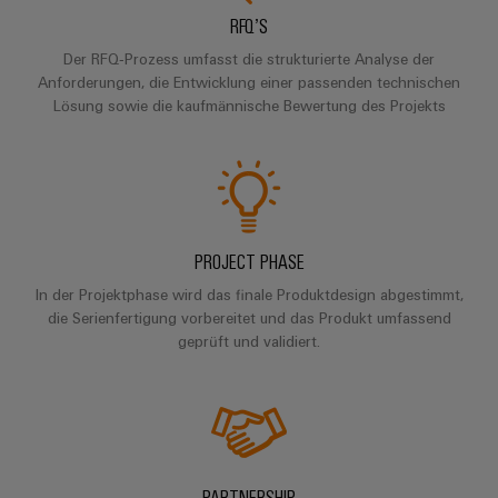
RFQ’S
Der RFQ‑Prozess umfasst die strukturierte Analyse der
Umwe
Anforderungen, die Entwicklung einer passenden technischen
Produ
Lösung sowie die kaufmännische Bewertung des Projekts
Schne
einfa
REACH
PCF-D
herun
PROJECT PHASE
In der Projektphase wird das finale Produktdesign abgestimmt,
Weidmüller
die Serienfertigung vorbereitet und das Produkt umfassend
Configurator
geprüft und validiert.
Digital
Engineering
auf einem
neuen Niveau
‒ intuitiv,
unkompliziert,
schnell
PARTNERSHIP