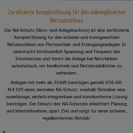
IN
Kabelkonfektionierung
zu
Offene
Leiterplattenklemmen
erlebbar
Weidmüller
Anschlusstechnologie
uns
Stellen
Vertrieb
werden.
Zertifizierte Komplettlösung für den unkomplizierten
Fast
für
Gehäusesysteme
Netzanschluss
Zahlen
DC-
Delivery
Promotionfahrzeug
Datencenter
Berufserfahrene
und
und
Microgrids
Service
Lösungen
Unternehmen
Der NA-Schutz (Netz- und Anlagenschutz) ist eine zertifizierte
-
und
Fakten
Komplettlösung für den sicheren und normgerechten
Produkte
u-
komponenten
Distribution
Netzanschluss von Photovoltaik- und Erzeugungsanlagen. Er
Für
für
Unser
OS
Karriere
Beratung
Rechenzentren
überwacht kontinuierlich Spannung und Frequenz des
Kabeleinführungssysteme
Studierende
Info
Vorstand
Edge
–
und
Stromnetzes und trennt die Anlage bei Netzfehlern
und
effizient,
für
Computing
digitale
Werkstudententätigkeiten
automatisch, um Inselbetrieb und Netzinstabilitäten zu
Nachhaltigkeit
zuverlässig,
-
unsere
Planung
verhindern.
skalierbar
Industrial
komponenten
Partner
Praktika
Weidmüller
Anlagen mit mehr als 30 kW benötigen gemäß VDE-AR-
5G
Energiespeicher
easyConnect
Academy
Anschlussleitungen,
N 4105 einen zentralen NA-Schutz, weshalb Betreiber eine
Vertrieb
Abschlussarbeiten
Lösungen
-
Single
Patchkabel
zuverlässige, einfach integrierbare und normkonforme Lösung
und
People
Ihre
Großhandelssuche
Neuanfang
Produkte
Pair
und
benötigen. Der Einsatz des NA-Schutzes erleichtert Planung
&
für
Industrial
für
und Inbetriebnahme, spart Zeit und sorgt für einen sicheren,
Ethernet
Kabel
Energiespeichersysteme
Culture
Service
Studienabbrecher
regelkonformen Betrieb.
(ESS)
SPS
Platform
News
Compliance
Energieübertragung
Offene
Systemverkabelung