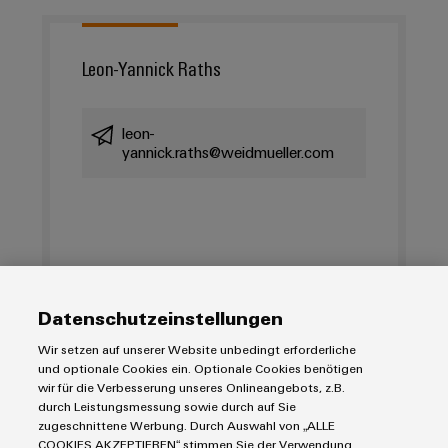
Umwe
Leon-Yannick Raths
Produ
Schne
einfa
leon-
REACH
PCF-D
yannick.raths@weidmueller.com
herun
Weidmüller
Configurator
Datenschutzeinstellungen
Digital
Engineering
Wir setzen auf unserer Website unbedingt erforderliche
auf einem
neuen Niveau
und optionale Cookies ein. Optionale Cookies benötigen
‒ intuitiv,
wir für die Verbesserung unseres Onlineangebots, z.B.
unkompliziert,
durch Leistungsmessung sowie durch auf Sie
schnell
zugeschnittene Werbung. Durch Auswahl von „ALLE
COOKIES AKZEPTIEREN“ stimmen Sie der Verwendung