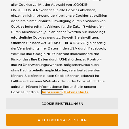
aller Cookies zu. Mit der Auswahl von „COOKIE-
Produkte
EINSTELLUNGEN“ können Sie alle Cookies ablehnen,
einzelne nicht notwendige / optionale Cookies auswählen
IIoT & Automation Software
oder Ihre einmal erklärte Einwilligung durch abwählen von
Lösungen & Technologien
Industriedrucker
Cookies jederzeit mit Wirkung für die Zukunft widerrufen.
Durch Auswahl von „alle ablehnen“ werden nur unbedingt
Koppelrelais
Automatisierung
erforderliche Cookies genutzt. Soweit Sie einwilligen,
Leiterplattensteckverbinder und Leiterplattenklemmen
Service
Industrial IoT
stimmen Sie nach Art. 49 Abs. 1 lit. a DSGVO gleichzeitig
Markierungssysteme
der Verarbeitung Ihrer Daten in den USA durch Facebook,
Industrial Security
Connectivity Consulting
Youtube und Google zu. Es besteht insbesondere das
Reihenklemmen
Single Pair Ethernet
Industrien
Risiko, dass Ihre Daten durch US-Behörden, zu Kontroll-
eShop / Digitale Bestellmöglichkeiten
Stromversorgungen
und zu Überwachungszwecken, möglicherweise auch
Smart Metering
Engineering-Daten
Datencenter
ohne Rechtsbehelfsmöglichkeiten, verarbeitet werden
SNAP IN Anschlusstechnologie
PCB Connector Services
können. Sie können diesen Cookie-Banner jederzeit im
AGB
Gerätehersteller
Workplace Solutions
Fußbereich unserer Website oder in der Cookie-Richtlinie
Support Center
Impressum
Maschinenbau
aufrufen. Nähere Informationen finden Sie in unserer
Technische Produktkataloge
Einkaufs- /Lieferanteninformationen
Cookie-Richtlinie.
Impressum
Datenschutz
Photovoltaik
Weidmüller Configurator
Datenschutzerklärung
Wasserstoff
COOKIE-EINSTELLUNGEN
Cookie Richtlinie
Weidmüller Industry Match
Cookie Einstellungen
Windenergie
ALLE COOKIES AKZEPTIEREN