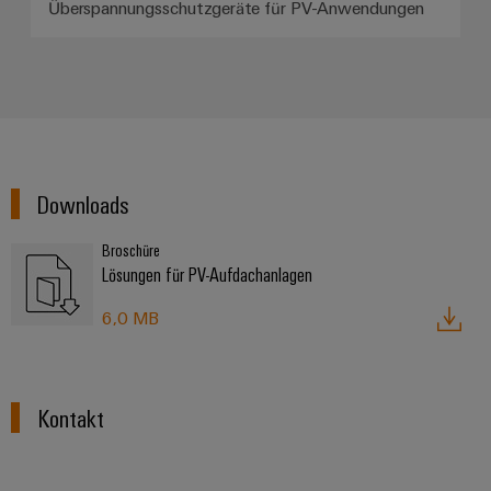
Überspannungsschutzgeräte für PV-Anwendungen
Modifizierte
und
bestückte
Gehäuse
Kundenspezifische
Kabelkonfektionierung
Downloads
Broschüre
Lösungen für PV-Aufdachanlagen
Produktinnovationen
Praxisnahe
6,0 MB
Verbindungen für
Ihre Industrie.
Unsere Neuheiten
im Bereich
Industrial
Kontakt
Connectivity.