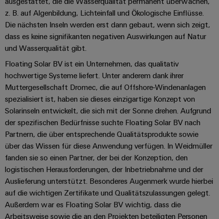
ausgestattet, die die Wasserqualität permanent überwachen,
&
Solution
Automation
PSIRT
Systeme
z. B. auf Algenbildung, Lichteinfall und Ökologische Einflüsse.
Gas
Partner
Die nächsten Inseln werden erst dann gebaut, wenn sich zeigt,
Sicherer
finden
Stellenbörse
Industrial
Industrial
dass es keine signifikanten negativen Auswirkungen auf Natur
Betrieb
IoT
Ethernet
Digitale
mit
und Wasserqualität gibt.
Solution
vernetzten
Bestellmöglichkeiten
Partner
Industrial
Floating Solar BV ist ein Unternehmen, das qualitativ
Lösungen
Touch-
für
-
Security
hochwertige Systeme liefert. Unter anderem dank ihrer
Panels
eShop
die
Systemintegratoren
Muttergesellschaft Dromec, die auf Offshore-Windenanlagen
Prozessindustrie
Industrial
Engineering-
OCI-
spezialisiert ist, haben sie dieses einzigartige Konzept von
Service
Photovoltaik
und
Solarinseln entwickelt, die sich mit der Sonne drehen. Aufgrund
Schnittstelle
Platform
Mehr
der spezifischen Bedürfnisse suchte Floating Solar BV nach
Visualisierungstools
Messen
Chancen in der
Ressourceneffizienz
EDI-
easyConnect
Partnern, die über entsprechende Qualitätsprodukte sowie
&
Entwicklung
durch
Energiemessung
Schnittstelle
über das Wissen für diese Anwendung verfügen. In Weidmüller
Spannende Aufgabe
Events
Sonnenenergie
EZA-
in unseren
und
fanden sie so einen Partner, der bei der Konzeption, den
Entwicklungsbereic
Regler
Schaltschrankbau
Smart
Globale
logistischen Herausforderungen, der Inbetriebnahme und der
ALLE
Lösungen
Auslieferung unterstützt. Besonderes Augenmerk wurde hierbei
Metering
Messen
SERVICES
für
auf die wichtigen Zertifikate und Qualitätszulassungen gelegt.
&
die
Weidmüller
Gerätehersteller
Außerdem war es Floating Solar BV wichtig, dass die
Events
Herausforderungen
Industrial
Arbeitsweise sowie die an den Projekten beteiligten Personen
im