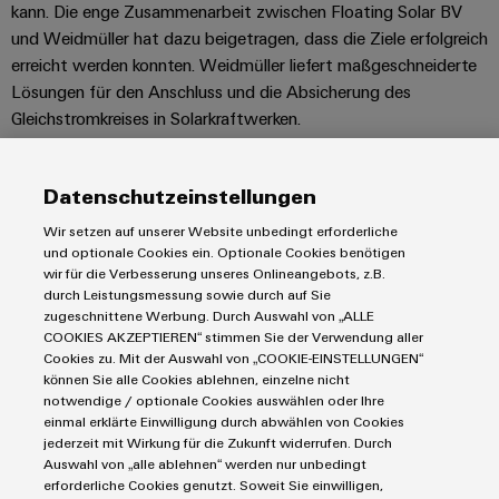
kann. Die enge Zusammenarbeit zwischen Floating Solar BV
und Weidmüller hat dazu beigetragen, dass die Ziele erfolgreich
erreicht werden konnten. Weidmüller liefert maßgeschneiderte
Lösungen für den Anschluss und die Absicherung des
Gleichstromkreises in Solarkraftwerken.
MEHR INFORMATIONEN
Datenschutzeinstellungen
Wir setzen auf unserer Website unbedingt erforderliche
und optionale Cookies ein. Optionale Cookies benötigen
Produkte
wir für die Verbesserung unseres Onlineangebots, z.B.
durch Leistungsmessung sowie durch auf Sie
IIoT & Automation Software
zugeschnittene Werbung. Durch Auswahl von „ALLE
Lösungen & Technologien
Industriedrucker
COOKIES AKZEPTIEREN“ stimmen Sie der Verwendung aller
Cookies zu. Mit der Auswahl von „COOKIE-EINSTELLUNGEN“
Koppelrelais
Automatisierung
können Sie alle Cookies ablehnen, einzelne nicht
Leiterplattensteckverbinder und Leiterplattenklemmen
Service
Industrial IoT
notwendige / optionale Cookies auswählen oder Ihre
einmal erklärte Einwilligung durch abwählen von Cookies
Markierungssysteme
Industrial Security
Connectivity Consulting
jederzeit mit Wirkung für die Zukunft widerrufen. Durch
Reihenklemmen
Single Pair Ethernet
Industrien
Auswahl von „alle ablehnen“ werden nur unbedingt
eShop / Digitale Bestellmöglichkeiten
Stromversorgungen
erforderliche Cookies genutzt. Soweit Sie einwilligen,
Smart Metering