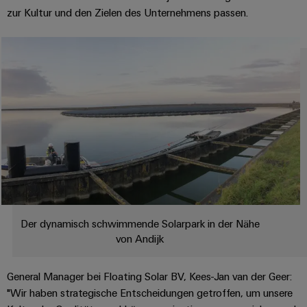
Leiterplattensteckverbinder
Schaltschrankbau
AI
zur Kultur und den Zielen des Unternehmens passen.
Karriere auf
&
dem Kindel
Schienenfahrzeuge
Remote
Leiterplattenklemmen
Unser
Moderne
Access
neues
und
PCB
Distribution
&
digitale
Center in
Connector
Lösungen
Thüringen
Cloud-
für
Services
Services
klimafreundliche
Mobilitat
Original
Industrial
im
Equipment
Bahnverkehr
Service
Manufacturer
Platform
Schiffbau
(OEM)
easyConnect
Umfassende
Verbindungslösungen
Der dynamisch schwimmende Solarpark in der Nähe
für
die
von Andijk
Werkstatt
maritime
Industrie
&
General Manager bei Floating Solar BV, Kees-Jan van der Geer:
Zubehör
Wasseraufbereitung
"Wir haben strategische Entscheidungen getroffen, um unsere
&