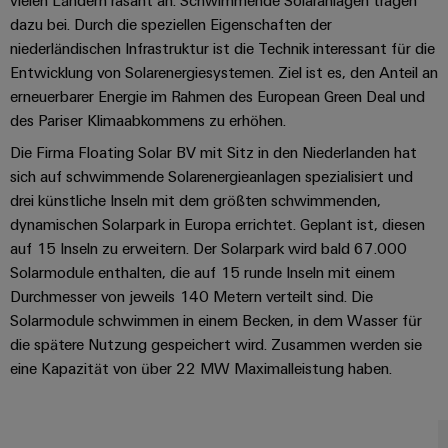
Schaltschrank-
vielen Ländern rasant an. Schwimmende Solaranlagen tragen
Connectivity
Messen
und
Stellen
&
Weidmüller
dazu bei. Durch die speziellen Eigenschaften der
und
Consulting
-
für
Migrationslösungen
niederländischen Infrastruktur ist die Technik interessant für die
Welt
Feldebene
Newsletter
verteilung
Studierende
Entwicklung von Solarenergiesystemen. Ziel ist es, den Anteil an
Digitales
Anmeldung
Serviceschnittstellen
Orange
Stabilität
Feldverdrahtung
erneuerbarer Energie im Rahmen des European Green Deal und
Engineering
und
Mag
des Pariser Klimaabkommens zu erhöhen.
Verteilerboxen
Sicherheit
Smart
Für
|
Weidmüller
für
Die Firma Floating Solar BV mit Sitz in den Niederlanden hat
Kundenservice
Cabinet
moderne
Schülerinnen
Kundenmagazin
Configurator
sich auf schwimmende Solarenergieanlagen spezialisiert und
Energienetze
Building
und
Webshop
drei künstliche Inseln mit dem größten schwimmenden,
Elektronik
Länder
PCB
Schüler
Gebäudeinfrastruktur
dynamischen Solarpark in Europa errichtet. Geplant ist, diesen
Smart
Connector
Preisliste
Koppelrelais
auf 15 Inseln zu erweitern. Der Solarpark wird bald 67.000
Lösungen
Management
Metering
Ausbildung
Services
für
&
Solarmodule enthalten, die auf 15 runde Inseln mit einem
Informationen
Kataloganforderung
die
Durchmesser von jeweils 140 Metern verteilt sind. Die
Weidmüller
Halbleiterrelais
Duales
spezifischen
und
Akkreditiertes
Solarmodule schwimmen in einem Becken, in dem Wasser für
Configurator
Anforderungen
Studium
Zertifikate
Labor
Trennverstärker
in
die spätere Nutzung gespeichert wird. Zusammen werden sie
der
Workplace
und
eine Kapazität von über 22 MW Maximalleistung haben.
Schülerpraktika
Gebäudeinfrastruktur
Solutions
Messumformer
Presse
Support
Erfolgreiche
Gerätehersteller
Stromversorgungen
Karrierewege
Innovative