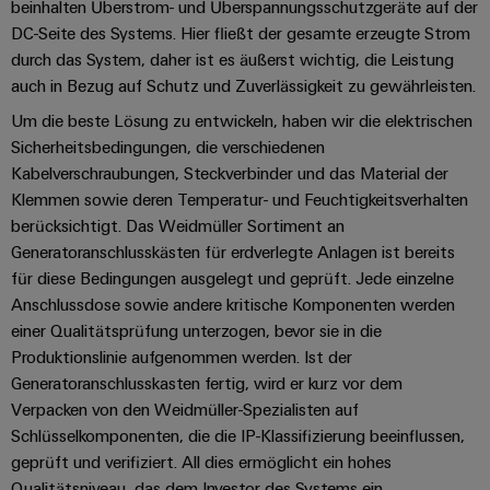
beinhalten Überstrom- und Überspannungsschutzgeräte auf der
DC-Seite des Systems. Hier fließt der gesamte erzeugte Strom
durch das System, daher ist es äußerst wichtig, die Leistung
Umwe
Produ
auch in Bezug auf Schutz und Zuverlässigkeit zu gewährleisten.
Schne
Um die beste Lösung zu entwickeln, haben wir die elektrischen
einfa
REACH
Sicherheitsbedingungen, die verschiedenen
PCF-D
Kabelverschraubungen, Steckverbinder und das Material der
herun
Klemmen sowie deren Temperatur- und Feuchtigkeitsverhalten
berücksichtigt. Das Weidmüller Sortiment an
Generatoranschlusskästen für erdverlegte Anlagen ist bereits
für diese Bedingungen ausgelegt und geprüft. Jede einzelne
Weidmüller
Anschlussdose sowie andere kritische Komponenten werden
Configurator
einer Qualitätsprüfung unterzogen, bevor sie in die
Digital
Produktionslinie aufgenommen werden. Ist der
Engineering
Generatoranschlusskasten fertig, wird er kurz vor dem
auf einem
neuen Niveau
Verpacken von den Weidmüller-Spezialisten auf
‒ intuitiv,
Schlüsselkomponenten, die die IP-Klassifizierung beeinflussen,
unkompliziert,
schnell
geprüft und verifiziert. All dies ermöglicht ein hohes
Qualitätsniveau, das dem Investor des Systems ein