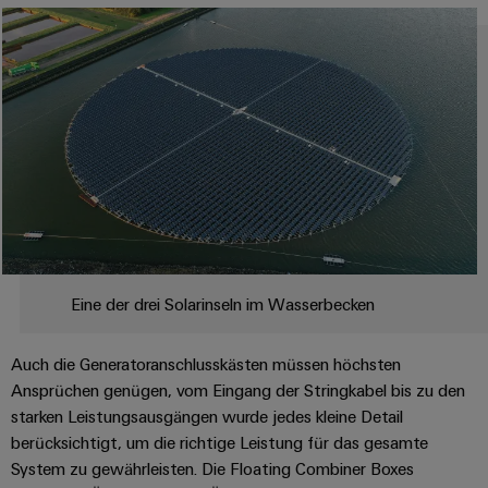
Modifizierte
und
bestückte
Gehäuse
Kundenspezifische
Kabelkonfektionierung
Produktinnovationen
Eine der drei Solarinseln im Wasserbecken
Praxisnahe
Verbindungen für
Ihre Industrie.
Auch die Generatoranschlusskästen müssen höchsten
Unsere Neuheiten
im Bereich
Ansprüchen genügen, vom Eingang der Stringkabel bis zu den
Industrial
starken Leistungsausgängen wurde jedes kleine Detail
Connectivity.
berücksichtigt, um die richtige Leistung für das gesamte
System zu gewährleisten. Die Floating Combiner Boxes