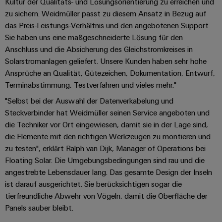
Kultur der Qualitäts- und Lösungsorientierung zu erreichen und
Werkzeuge
Abwasseraufbereitung
zu sichern. Weidmüller passt zu diesem Ansatz in Bezug auf
Automaten
Lösungen
das Preis-Leistungs-Verhältnis und den angebotenen Support.
für
Sie haben uns eine maßgeschneiderte Lösung für den
die
Software
Anschluss und die Absicherung des Gleichstromkreises in
Wasser-
Solarstromanlagen geliefert. Unsere Kunden haben sehr hohe
und
Markierer
Abwasserindustrie
Ansprüche an Qualität, Gütezeichen, Dokumentation, Entwurf,
Terminabstimmung, Testverfahren und vieles mehr."
Industriedrucker
Wasserstoff
"Selbst bei der Auswahl der Datenverkabelung und
Wasserstoff
Industrieleuchte
als
Steckverbinder hat Weidmüller seinen Service angeboten und
Schlüsseltechnologie
die Techniker vor Ort eingewiesen, damit sie in der Lage sind,
Cabinet
für
die Elemente mit den richtigen Werkzeugen zu montieren und
die
Infrastructure
zu testen", erklärt Ralph van Dijk, Manager of Operations bei
Energiewende
Floating Solar. Die Umgebungsbedingungen sind rau und die
Windenergie
angestrebte Lebensdauer lang. Das gesamte Design der Inseln
Assemblierungsservice
Effizienter
ist darauf ausgerichtet. Sie berücksichtigen sogar die
Betrieb
tierfreundliche Abwehr von Vögeln, damit die Oberfläche der
von
Bestückte
Windparks
Panels sauber bleibt.
Klemmenleisten