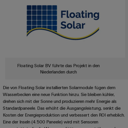
Unternehmensmeldungen
Technischer
Verbindungslösungen
Systeme
Elektronikgehäuse
Support
für
Offene
Fachpressemeldungen
und
Geräte
Ausbildungs-
Blitz-
Lösungen
Umweltbezogene
Pressekontakt
Konventionelle
und
und
Produktkonformität
Energieerzeugung
Dezentrale
Studienplätze
Überspannungsschutz
Zukunftssicherheit
Automatisierung
Engineering
für
Unsere
PV
Daten
bewährte
Energiemanagement-
Partner
Veranstaltungen
Generatoranschlusskasten
Energieerzeugung
Lösungen
Technische
IIoT
Floating Solar BV führte das Projekt in den
Aktuelle
Maschinenbau
Feldbusverteiler
Produktkataloge
IIoT
Niederlanden durch
and
Termine
Lösungen
&
Reparatur
für
Automation
verschiedene
Workshops
Automation
und
Die von Floating Solar installierten Solarmodule fügen dem
Partner
Automatisierung
Segmente
für
Software
Ersatzteile
Wasserbecken eine neue Funktion hinzu. Sie bleiben kühler,
Netzwerk
der
&
Schulklassen
Maschinen
drehen sich mit der Sonne und produzieren mehr Energie als
Software
Industrial
Trainings
und
IIoT
Standardpaneele. Das erhöht die Ausgangsleistung, senkt die
Fabrikautomation
Analytics
und
and
Steuerungen
Kosten der Energieproduktion und verbessert den ROI erheblich.
Webinare
Öl
Eine der Inseln (4.500 Paneele) wird mit Sensoren
Automation
Industrial
I/O-