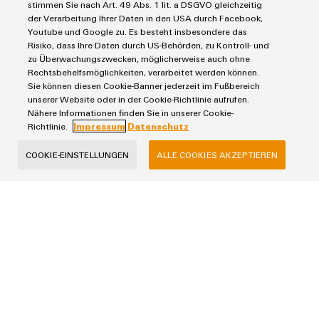
Engineering-Daten
Datencenter
stimmen Sie nach Art. 49 Abs. 1 lit. a DSGVO gleichzeitig
SNAP IN Anschlusstechnologie
der Verarbeitung Ihrer Daten in den USA durch Facebook,
PCB Connector Services
AGB
Gerätehersteller
Youtube und Google zu. Es besteht insbesondere das
Workplace Solutions
Support Center
Impressum
Maschinenbau
Risiko, dass Ihre Daten durch US-Behörden, zu Kontroll- und
Technische Produktkataloge
zu Überwachungszwecken, möglicherweise auch ohne
Einkaufs- /Lieferanteninformationen
Photovoltaik
Rechtsbehelfsmöglichkeiten, verarbeitet werden können.
Weidmüller Configurator
Datenschutzerklärung
Wasserstoff
Sie können diesen Cookie-Banner jederzeit im Fußbereich
Cookie Richtlinie
unserer Website oder in der Cookie-Richtlinie aufrufen.
Weidmüller Industry Match
Nähere Informationen finden Sie in unserer Cookie-
Cookie Einstellungen
Windenergie
Richtlinie.
Impressum
Datenschutz
Weidmüller GmbH & Co KG
COOKIE-EINSTELLUNGEN
ALLE COOKIES AKZEPTIEREN
Klingenbergstraße 26
32758 Detmold
Tel.: +49 5231 14-280
Fax +49 5231 14-28116