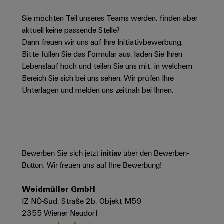
Schaltschrank-
Connectivity
Messen
und
Stellen
&
Weidmüller
und
Consulting
Sie möchten Teil unseres Teams werden, finden aber
-
für
Migrationslösungen
Welt
Feldebene
Newsletter
aktuell keine passende Stelle?
verteilung
Studierende
Digitales
Anmeldung
Dann freuen wir uns auf Ihre Initiativbewerbung.
Serviceschnittstellen
Orange
Stabilität
Feldverdrahtung
Engineering
Bitte füllen Sie das Formular aus, laden Sie Ihren
und
Mag
Verteilerboxen
Sicherheit
Lebenslauf hoch und teilen Sie uns mit, in welchem
Smart
Für
|
Weidmüller
für
Kundenservice
Bereich Sie sich bei uns sehen. Wir prüfen Ihre
Cabinet
moderne
Schülerinnen
Kundenmagazin
Configurator
Unterlagen und melden uns zeitnah bei Ihnen.
Energienetze
Building
und
Webshop
Elektronik
Länder
PCB
Schüler
Gebäudeinfrastruktur
Smart
Connector
Preisliste
Koppelrelais
Lösungen
Management
Metering
Ausbildung
Services
für
&
Informationen
Kataloganforderung
die
Weidmüller
Halbleiterrelais
Duales
spezifischen
und
Akkreditiertes
Bewerben Sie sich jetzt
initiav
über den Bewerben-
Configurator
Anforderungen
Studium
Zertifikate
Button. Wir freuen uns auf Ihre Bewerbung!
Labor
Trennverstärker
in
der
Workplace
und
Schülerpraktika
Weidmüller GmbH
Gebäudeinfrastruktur
Solutions
Messumformer
IZ NÖ-Süd, Straße 2b, Objekt M59
Presse
Support
Erfolgreiche
Gerätehersteller
2355 Wiener Neudorf
Stromversorgungen
Karrierewege
Innovative