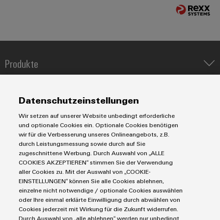
&
Solution
Automation
PSIRT
Systeme
Gas
Partner
Sicherer
finden
Stellenbörse
Industrial
Industrial
Betrieb
IoT
Ethernet
Digitale
mit
Solution
vernetzten
Bestellmöglichkeiten
Partner
Produkte
Industrial
Lösungen
Touch-
für
-
Security
Panels
eShop
IIoT & Automation Software
die
Systemintegratoren
Lösungen & Technologien
Prozessindustrie
Industriedrucker
Industrial
Engineering-
OCI-
Datenschutzeinstellungen
Koppelrelais
Service
Photovoltaik
Automatisierung
und
Schnittstelle
Wir setzen auf unserer Website unbedingt erforderliche
Leiterplattensteckverbinder und Leiterplattenklemmen
Platform
Service
Mehr
Visualisierungstools
Messen
Industrial IoT
und optionale Cookies ein. Optionale Cookies benötigen
Chancen in der
Ressourceneffizienz
EDI-
easyConnect
Markierungssysteme
wir für die Verbesserung unseres Onlineangebots, z.B.
&
Entwicklung
Industrial Security
Connectivity Consulting
durch
Energiemessung
durch Leistungsmessung sowie durch auf Sie
Schnittstelle
Reihenklemmen
Spannende Aufgabe
Events
Single Pair Ethernet
Sonnenenergie
Industrien
eShop / Digitale Bestellmöglichkeiten
zugeschnittene Werbung. Durch Auswahl von „ALLE
EZA-
in unseren
und
Stromversorgungen
COOKIES AKZEPTIEREN“ stimmen Sie der Verwendung
Smart Metering
Entwicklungsbereic
Regler
Engineering-Daten
Schaltschrankbau
Smart
Globale
Datencenter
aller Cookies zu. Mit der Auswahl von „COOKIE-
ALLE
SNAP IN Anschlusstechnologie
PCB Connector Services
Lösungen
EINSTELLUNGEN“ können Sie alle Cookies ablehnen,
Metering
Messen
SERVICES
AGB
Gerätehersteller
für
Workplace Solutions
einzelne nicht notwendige / optionale Cookies auswählen
Support Center
&
Impressum
Maschinenbau
die
oder Ihre einmal erklärte Einwilligung durch abwählen von
Weidmüller
Gerätehersteller
Technische Produktkataloge
Events
Herausforderungen
Einkaufs- /Lieferanteninformationen
Cookies jederzeit mit Wirkung für die Zukunft widerrufen.
Photovoltaik
Industrial
im
Durch Auswahl von „alle ablehnen“ werden nur unbedingt