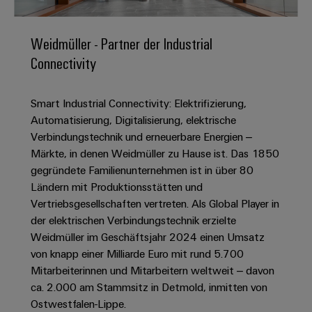
IN
Kabelkonfektionierung
zu
Offene
Leiterplattenklemmen
erlebbar
Weidmüller
Anschlusstechnologie
uns
Stellen
Vertrieb
werden.
Fast
für
Gehäusesysteme
Weidmüller - Partner der Industrial
Zahlen
DC-
Delivery
Promotionfahrzeug
Datencenter
Berufserfahrene
und
Connectivity
und
Microgrids
Service
Lösungen
Unternehmen
-
und
Fakten
Produkte
u-
komponenten
Distribution
Smart Industrial Connectivity: Elektrifizierung,
Für
für
Unser
OS
Karriere
Beratung
Rechenzentren
Automatisierung, Digitalisierung, elektrische
Kabeleinführungssysteme
Studierende
Info
Vorstand
Edge
–
und
Verbindungstechnik und erneuerbare Energien –
und
effizient,
für
Computing
digitale
Werkstudententätigkeiten
Märkte, in denen Weidmüller zu Hause ist. Das 1850
Nachhaltigkeit
zuverlässig,
-
unsere
Planung
gegründete Familienunternehmen ist in über 80
skalierbar
Industrial
komponenten
Partner
Praktika
Weidmüller
Ländern mit Produktionsstätten und
5G
Energiespeicher
easyConnect
Vertriebsgesellschaften vertreten. Als Global Player in
Academy
Anschlussleitungen,
Vertrieb
Abschlussarbeiten
Lösungen
-
der elektrischen Verbindungstechnik erzielte
Single
Patchkabel
und
People
Ihre
Weidmüller im Geschäftsjahr 2024 einen Umsatz
Großhandelssuche
Neuanfang
Produkte
Pair
und
&
für
Industrial
von knapp einer Milliarde Euro mit rund 5.700
für
Ethernet
Kabel
Energiespeichersysteme
Culture
Mitarbeiterinnen und Mitarbeitern weltweit – davon
Service
Studienabbrecher
(ESS)
ca. 2.000 am Stammsitz in Detmold, inmitten von
SPS
Platform
News
Compliance
Ostwestfalen-Lippe.
Energieübertragung
Offene
Systemverkabelung