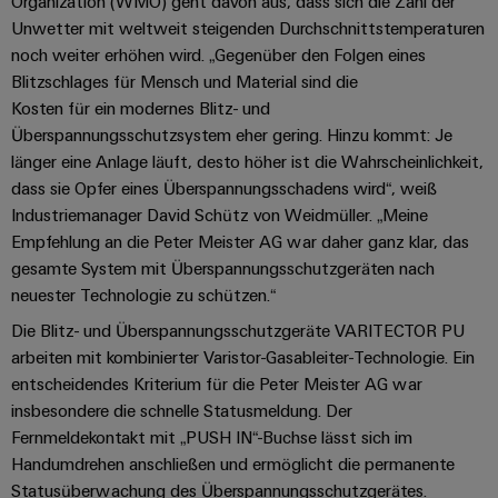
Organization (WMO) geht davon aus, dass sich die Zahl der
&
Solution
Automation
PSIRT
Systeme
Unwetter mit weltweit steigenden Durchschnittstemperaturen
Gas
Partner
noch weiter erhöhen wird. „Gegenüber den Folgen eines
Sicherer
finden
Stellenbörse
Industrial
Industrial
Blitzschlages für Mensch und Material sind die
Betrieb
IoT
Ethernet
Digitale
mit
Kosten für ein modernes Blitz- und
Solution
vernetzten
Bestellmöglichkeiten
Überspannungsschutzsystem eher gering. Hinzu kommt: Je
Partner
Industrial
Lösungen
Touch-
länger eine Anlage läuft, desto höher ist die Wahrscheinlichkeit,
für
-
Security
Panels
eShop
dass sie Opfer eines Überspannungsschadens wird“, weiß
die
Systemintegratoren
Prozessindustrie
Industriemanager David Schütz von Weidmüller. „Meine
Industrial
Engineering-
OCI-
Empfehlung an die Peter Meister AG war daher ganz klar, das
Service
Photovoltaik
und
Schnittstelle
gesamte System mit Überspannungsschutzgeräten nach
Platform
Mehr
Visualisierungstools
Messen
Chancen in der
neuester Technologie zu schützen.“
Ressourceneffizienz
EDI-
easyConnect
&
Entwicklung
durch
Energiemessung
Schnittstelle
Die Blitz- und Überspannungsschutzgeräte VARITECTOR PU
Spannende Aufgabe
Events
Sonnenenergie
EZA-
in unseren
und
arbeiten mit kombinierter Varistor-Gasableiter-Technologie. Ein
Entwicklungsbereic
Regler
Schaltschrankbau
entscheidendes Kriterium für die Peter Meister AG war
Smart
Globale
ALLE
Lösungen
insbesondere die schnelle Statusmeldung. Der
Metering
Messen
SERVICES
für
Fernmeldekontakt mit „PUSH IN“-Buchse lässt sich im
&
die
Weidmüller
Gerätehersteller
Handumdrehen anschließen und ermöglicht die permanente
Events
Herausforderungen
Industrial
Statusüberwachung des Überspannungsschutzgerätes.
im