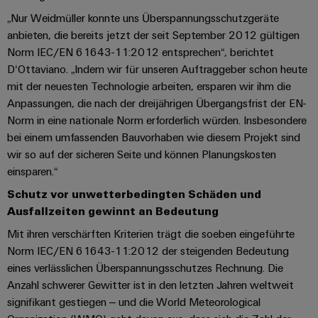
Unternehmensmeldungen
Technischer
Verbindungslösungen
Systeme
„Nur Weidmüller konnte uns Überspannungsschutzgeräte
Elektronikgehäuse
Support
für
Offene
Fachpressemeldungen
und
anbieten, die bereits jetzt der seit September 2012 gültigen
Geräte
Ausbildungs-
Blitz-
Lösungen
Umweltbezogene
Norm IEC/EN 61643-11:2012 entsprechen“, berichtet
Pressekontakt
Konventionelle
und
und
D‘Ottaviano. „Indem wir für unseren Auftraggeber schon heute
Produktkonformität
Energieerzeugung
Dezentrale
Studienplätze
mit der neuesten Technologie arbeiten, ersparen wir ihm die
Überspannungsschutz
Zukunftssicherheit
Automatisierung
Engineering
Anpassungen, die nach der dreijährigen Übergangsfrist der EN-
für
Unsere
PV
Daten
Norm in eine nationale Norm erforderlich würden. Insbesondere
bewährte
Energiemanagement-
Partner
Veranstaltungen
Generatoranschlusskasten
bei einem umfassenden Bauvorhaben wie diesem Projekt sind
Energieerzeugung
Lösungen
Technische
wir so auf der sicheren Seite und können Planungskosten
IIoT
Aktuelle
Maschinenbau
Feldbusverteiler
Produktkataloge
einsparen.“
IIoT
and
Termine
Lösungen
Schutz vor unwetterbedingten Schäden und
&
Reparatur
für
Automation
verschiedene
Ausfallzeiten gewinnt an Bedeutung
Workshops
Automation
und
Partner
Automatisierung
Segmente
für
Software
Ersatzteile
Mit ihren verschärften Kriterien trägt die soeben eingeführte
Netzwerk
der
&
Schulklassen
Maschinen
Norm IEC/EN 61643-11:2012 der steigenden Bedeutung
Software
Industrial
Trainings
und
IIoT
eines verlässlichen Überspannungsschutzes Rechnung. Die
Fabrikautomation
Analytics
und
and
Anzahl schwerer Gewitter ist in den letzten Jahren weltweit
Steuerungen
Webinare
signifikant gestiegen – und die World Meteorological
Öl
Automation
Industrial
I/O-