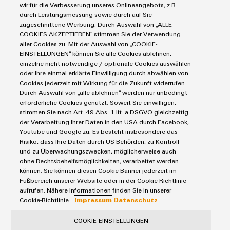
Werkzeuge
Markierungssysteme
wir für die Verbesserung unseres Onlineangebots, z.B.
Industrial Security
Connectivity Consulting
Abwasseraufbereitung
durch Leistungsmessung sowie durch auf Sie
Reihenklemmen
Single Pair Ethernet
Industrien
Automaten
eShop / Digitale Bestellmöglichkeiten
Lösungen
zugeschnittene Werbung. Durch Auswahl von „ALLE
Stromversorgungen
für
Smart Metering
COOKIES AKZEPTIEREN“ stimmen Sie der Verwendung
Engineering-Daten
Datencenter
die
aller Cookies zu. Mit der Auswahl von „COOKIE-
Software
SNAP IN Anschlusstechnologie
PCB Connector Services
Wasser-
EINSTELLUNGEN“ können Sie alle Cookies ablehnen,
AGB
Gerätehersteller
Workplace Solutions
und
einzelne nicht notwendige / optionale Cookies auswählen
Support Center
Markierer
Impressum
Maschinenbau
Abwasserindustrie
oder Ihre einmal erklärte Einwilligung durch abwählen von
Technische Produktkataloge
Einkaufs- /Lieferanteninformationen
Photovoltaik
Cookies jederzeit mit Wirkung für die Zukunft widerrufen.
Industriedrucker
Wasserstoff
Durch Auswahl von „alle ablehnen“ werden nur unbedingt
Weidmüller Configurator
Datenschutzerklärung
Wasserstoff
erforderliche Cookies genutzt. Soweit Sie einwilligen,
Wasserstoff
Industrieleuchte
Cookie Richtlinie
Weidmüller Industry Match
stimmen Sie nach Art. 49 Abs. 1 lit. a DSGVO gleichzeitig
als
der Verarbeitung Ihrer Daten in den USA durch Facebook,
Cookie Einstellungen
Schlüsseltechnologie
Windenergie
Cabinet
Youtube und Google zu. Es besteht insbesondere das
für
Risiko, dass Ihre Daten durch US-Behörden, zu Kontroll-
die
Infrastructure
Weidmüller GmbH & Co KG
und zu Überwachungszwecken, möglicherweise auch
Energiewende
ohne Rechtsbehelfsmöglichkeiten, verarbeitet werden
Klingenbergstraße 26
können. Sie können diesen Cookie-Banner jederzeit im
Windenergie
32758 Detmold
Fußbereich unserer Website oder in der Cookie-Richtlinie
Assemblierungsservice
Effizienter
aufrufen. Nähere Informationen finden Sie in unserer
Betrieb
Tel.: +49 5231 14-280
Cookie-Richtlinie.
Impressum
Datenschutz
von
Bestückte
Fax +49 5231 14-28116
Windparks
Klemmenleisten
COOKIE-EINSTELLUNGEN