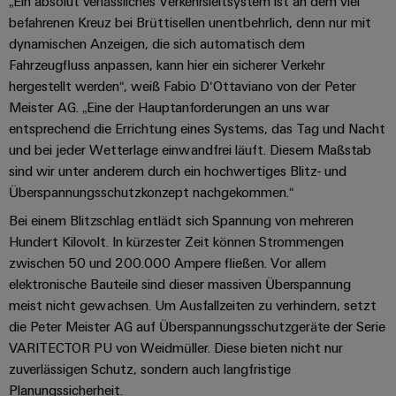
Schaltschrank-
„Ein absolut verlässliches Verkehrsleitsystem ist an dem viel
Connectivity
Messen
und
Stellen
&
Weidmüller
befahrenen Kreuz bei Brüttisellen unentbehrlich, denn nur mit
und
Consulting
-
für
Migrationslösungen
dynamischen Anzeigen, die sich automatisch dem
Welt
Feldebene
Newsletter
verteilung
Studierende
Fahrzeugfluss anpassen, kann hier ein sicherer Verkehr
Digitales
Anmeldung
Serviceschnittstellen
Orange
Stabilität
Feldverdrahtung
hergestellt werden“, weiß Fabio D‘Ottaviano von der Peter
Engineering
und
Mag
Meister AG. „Eine der Hauptanforderungen an uns war
Verteilerboxen
Sicherheit
Smart
Für
|
entsprechend die Errichtung eines Systems, das Tag und Nacht
Weidmüller
für
Kundenservice
Cabinet
und bei jeder Wetterlage einwandfrei läuft. Diesem Maßstab
moderne
Schülerinnen
Kundenmagazin
Configurator
Energienetze
Building
sind wir unter anderem durch ein hochwertiges Blitz- und
und
Webshop
Elektronik
Länder
PCB
Überspannungsschutzkonzept nachgekommen.“
Schüler
Gebäudeinfrastruktur
Smart
Connector
Preisliste
Koppelrelais
Bei einem Blitzschlag entlädt sich Spannung von mehreren
Lösungen
Management
Metering
Ausbildung
Services
für
&
Hundert Kilovolt. In kürzester Zeit können Strommengen
Informationen
Kataloganforderung
die
zwischen 50 und 200.000 Ampere fließen. Vor allem
Weidmüller
Halbleiterrelais
Duales
spezifischen
und
Akkreditiertes
elektronische Bauteile sind dieser massiven Überspannung
Configurator
Anforderungen
Studium
Zertifikate
Labor
Trennverstärker
in
meist nicht gewachsen. Um Ausfallzeiten zu verhindern, setzt
der
Workplace
und
die Peter Meister AG auf Überspannungsschutzgeräte der Serie
Schülerpraktika
Gebäudeinfrastruktur
Solutions
Messumformer
VARITECTOR PU von Weidmüller. Diese bieten nicht nur
Presse
Support
Erfolgreiche
zuverlässigen Schutz, sondern auch langfristige
Gerätehersteller
Stromversorgungen
Planungssicherheit.
Karrierewege
Innovative