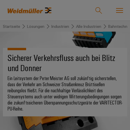
Startseite
Lösungen
Industrien
Alle Industrien
Bahntechni
Onlineshop
Support Center
easyConnect
zurück zu
zurück
zurück
zurück
zurück
zurück zu
zurück
Sicherer Verkehrsfluss auch bei Blitz
Industrien
Industrien
zu
zu
zu
zu
Unternehmen
zu
und Donner
Lösungen
Produkte
Service
Vertrieb
Karriere
Weidmüller
Unser
IndustryMatch
Lösungen
Ein Leitsystem der Peter Meister AG soll zukünftig sicherstellen,
Unternehmen
Technologien
Verbindungstechnik
Kundenspezifische
Über
Für
dass der Verkehr am Schweizer Straßenkreuz Brüttisellen
Eine
Produkte
uns
Berufserfahrene
reibungslos fließt. Für die nachhaltige Verlässlichkeit des
3D-
Wer
SNAP
Reihenklemmen
Welt,
Steuersystems auch unter widrigen Witterungsbedingungen sorgen
Produkte
in
wir
IN
Bestückte
Ansprechpartner
Entwicklungsmöglichkeiten
die zukunftssicheren Überspannungsschutzgeräte der VARITECTOR-
der
Steckverbinder
PU-Reihe.
sind
Anschlusstechnologie
Klemmenleisten
für
Herausforderungen
Ihr
Profis
Service
greifbar
Leiterplattensteckverbinder
175
PUSH
Kundenspezifische
Weg
und
&
Lösungen
Jahre