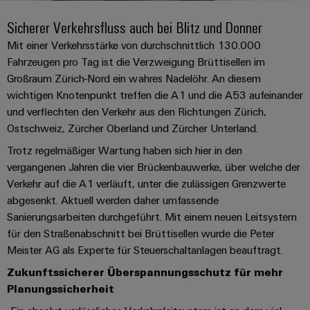
IN
Kabelkonfektionierung
zu
Offene
Leiterplattenklemmen
erlebbar
Weidmüller
Anschlusstechnologie
uns
Stellen
Vertrieb
werden.
Sicherer Verkehrsfluss auch bei Blitz und Donner
Fast
für
Gehäusesysteme
Zahlen
Mit einer Verkehrsstärke von durchschnittlich 130.000
DC-
Delivery
Promotionfahrzeug
Datencenter
Berufserfahrene
und
Fahrzeugen pro Tag ist die Verzweigung Brüttisellen im
und
Microgrids
Service
Lösungen
Unternehmen
-
Großraum Zürich-Nord ein wahres Nadelöhr. An diesem
und
Fakten
Produkte
u-
komponenten
wichtigen Knotenpunkt treffen die A1 und die A53 aufeinander
Distribution
Für
für
Unser
OS
und verflechten den Verkehr aus den Richtungen Zürich,
Karriere
Beratung
Rechenzentren
Kabeleinführungssysteme
Studierende
Info
Vorstand
Ostschweiz, Zürcher Oberland und Zürcher Unterland.
Edge
–
und
und
effizient,
für
Computing
Trotz regelmäßiger Wartung haben sich hier in den
digitale
Werkstudententätigkeiten
Nachhaltigkeit
zuverlässig,
-
unsere
vergangenen Jahren die vier Brückenbauwerke, über welche der
Planung
skalierbar
Industrial
komponenten
Partner
Praktika
Verkehr auf die A1 verläuft, unter die zulässigen Grenzwerte
Weidmüller
5G
Energiespeicher
easyConnect
abgesenkt. Aktuell werden daher umfassende
Academy
Anschlussleitungen,
Vertrieb
Abschlussarbeiten
Lösungen
-
Sanierungsarbeiten durchgeführt. Mit einem neuen Leitsystem
Single
Patchkabel
und
People
für den Straßenabschnitt bei Brüttisellen wurde die Peter
Ihre
Großhandelssuche
Neuanfang
Produkte
Pair
und
Meister AG als Experte für Steuerschaltanlagen beauftragt.
&
für
Industrial
für
Ethernet
Kabel
Energiespeichersysteme
Culture
Service
Zukunftssicherer Überspannungsschutz für mehr
Studienabbrecher
(ESS)
SPS
Platform
Planungssicherheit
News
Compliance
Energieübertragung
Offene
Systemverkabelung