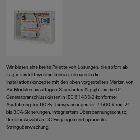
Umwe
Produ
Schne
einfa
REACH
PCF-D
herun
Wir bieten eine breite Palette von Lösungen, die sofort ab
Lager bestellt werden können, um sich in die
Installationskonzepte mit den oben vorgestellten Marken von
Weidmüller
PV-Modulen einzufügen. Standardmäßig gibt es die DC-
Configurator
Generatoranschlusskästen in IEC 61439-2-konformer
Digital
Ausführung für DC-Systemspannungen bis 1.500 V mit 20-
Engineering
auf einem
bis 30A-Sicherungen, integriertem Überspannungsschutz,
neuen Niveau
flexibler Anzahl an DC-Eingängen und optionaler
‒ intuitiv,
unkompliziert,
Stringüberwachung.
schnell