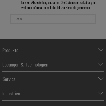
Link zur Abbestellung enthalten. Die Datenschutzerklärung mit
weiteren Informationen habe ich zur Kenntnis genommen.
Produkte
IIoT & Automation Software
Lösungen & Technologien
Industriedrucker
Koppelrelais
Automatisierung
Leiterplattensteckverbinder und Leiterplattenklemmen
Service
Industrial IoT
Markierungssysteme
Industrial Security
Connectivity Consulting
Reihenklemmen
Single Pair Ethernet
Industrien
eShop / Digitale Bestellmöglichkeiten
Stromversorgungen
Smart Metering
Engineering-Daten
Datencenter
SNAP IN Anschlusstechnologie