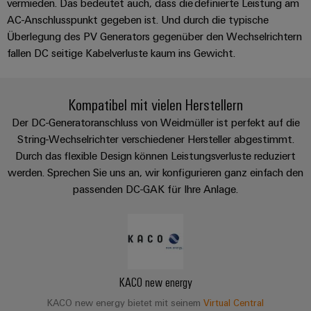
Unternehmensmeldungen
Technischer
vermieden. Das bedeutet auch, dass die definierte Leistung am
Verbindungslösungen
Systeme
AC-Anschlusspunkt gegeben ist. Und durch die typische
Elektronikgehäuse
Support
für
Offene
Fachpressemeldungen
und
Überlegung des PV Generators gegenüber den Wechselrichtern
Geräte
Ausbildungs-
Blitz-
Lösungen
Umweltbezogene
fallen DC seitige Kabelverluste kaum ins Gewicht.
Pressekontakt
Konventionelle
und
und
Produktkonformität
Energieerzeugung
Dezentrale
Studienplätze
Überspannungsschutz
Zukunftssicherheit
Automatisierung
Engineering
Kompatibel mit vielen Herstellern
für
Unsere
PV
Daten
Der DC-Generatoranschluss von Weidmüller ist perfekt auf die
bewährte
Energiemanagement-
Partner
Veranstaltungen
Generatoranschlusskasten
Energieerzeugung
String-Wechselrichter verschiedener Hersteller abgestimmt.
Lösungen
Technische
Durch das flexible Design können Leistungsverluste reduziert
IIoT
Aktuelle
Maschinenbau
Feldbusverteiler
Produktkataloge
werden. Sprechen Sie uns an, wir konfigurieren ganz einfach den
IIoT
and
Termine
Lösungen
passenden DC-GAK für Ihre Anlage.
&
Reparatur
für
Automation
verschiedene
Workshops
Automation
und
Partner
Automatisierung
Segmente
für
Software
Ersatzteile
Netzwerk
der
&
Schulklassen
Maschinen
Software
Industrial
Trainings
und
IIoT
Fabrikautomation
Analytics
und
and
Steuerungen
KACO new energy
Webinare
Öl
Automation
KACO new energy bietet mit seinem
Virtual Central
Industrial
I/O-