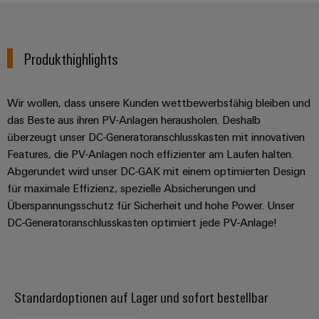
Modifizierte
und
bestückte
Produkthighlights
Gehäuse
Kundenspezifische
Wir wollen, dass unsere Kunden wettbewerbsfähig bleiben und
Kabelkonfektionierung
das Beste aus ihren PV-Anlagen herausholen. Deshalb
überzeugt unser DC-Generatoranschlusskasten mit innovativen
Features, die PV-Anlagen noch effizienter am Laufen halten.
Abgerundet wird unser DC-GAK mit einem optimierten Design
Produktinnovationen
für maximale Effizienz, spezielle Absicherungen und
Überspannungsschutz für Sicherheit und hohe Power. Unser
Praxisnahe
Verbindungen für
DC-Generatoranschlusskasten optimiert jede PV-Anlage!
Ihre Industrie.
Unsere Neuheiten
im Bereich
Industrial
Connectivity.
Standardoptionen auf Lager und sofort bestellbar