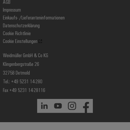
PCB Connector Services
AGB
Gerätehersteller
Workplace Solutions
Support Center
Impressum
Maschinenbau
Technische Produktkataloge
Einkaufs- /Lieferanteninformationen
Photovoltaik
Weidmüller Configurator
Datenschutzerklärung
Wasserstoff
Cookie Richtlinie
Weidmüller Industry Match
Cookie Einstellungen
Windenergie
Weidmüller GmbH & Co KG
Klingenbergstraße 26
32758 Detmold
Tel.: +49 5231 14-280
Fax +49 5231 14-28116