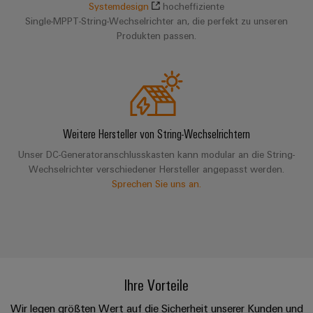
&
Solution
Systemdesign
hocheffiziente
Automation
PSIRT
Systeme
Gas
Partner
Single-MPPT-String-Wechselrichter an, die perfekt zu unseren
Produkten passen.
Sicherer
finden
Stellenbörse
Industrial
Industrial
Betrieb
IoT
Ethernet
Digitale
mit
Solution
vernetzten
Bestellmöglichkeiten
Partner
Industrial
Lösungen
Touch-
für
-
Security
Panels
eShop
die
Systemintegratoren
Prozessindustrie
Weitere Hersteller von String-Wechselrichtern
Industrial
Engineering-
OCI-
Service
Unser DC-Generatoranschlusskasten kann modular an die String-
Photovoltaik
und
Schnittstelle
Wechselrichter verschiedener Hersteller angepasst werden.
Platform
Mehr
Visualisierungstools
Messen
Chancen in der
Sprechen Sie uns an.
Ressourceneffizienz
EDI-
easyConnect
&
Entwicklung
durch
Energiemessung
Schnittstelle
Spannende Aufgabe
Events
Sonnenenergie
EZA-
in unseren
und
Entwicklungsbereic
Regler
Schaltschrankbau
Smart
Globale
ALLE
Lösungen
Metering
Messen
SERVICES
für
&
Ihre Vorteile
die
Weidmüller
Gerätehersteller
Events
Herausforderungen
Industrial
Wir legen größten Wert auf die Sicherheit unserer Kunden und
im