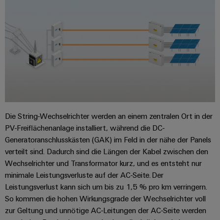
Abonnieren Sie News und Storys aus der Welt der Indust
Schaltschrank-
Connectivity
Messen
und
Stellen
&
Weidmüller
und
Consulting
-
für
Migrationslösungen
Welt
Feldebene
Newsletter
verteilung
Studierende
Digitales
Anmeldung
Serviceschnittstellen
Orange
Stabilität
Feldverdrahtung
Engineering
und
Mag
Verteilerboxen
Sicherheit
Smart
Für
|
Weidmüller
für
Kundenservice
Cabinet
moderne
Schülerinnen
Kundenmagazin
Configurator
Energienetze
Building
und
Webshop
Elektronik
Länder
PCB
Schüler
Gebäudeinfrastruktur
Smart
Die String-Wechselrichter werden an einem zentralen Ort in der
Connector
Preisliste
Koppelrelais
Lösungen
Management
Metering
PV-Freiflächenanlage installiert, während die DC-
Ausbildung
Services
für
&
Informationen
Kataloganforderung
Generatoranschlusskästen (GAK) im Feld in der nähe der Panels
die
Weidmüller
Halbleiterrelais
Duales
spezifischen
und
verteilt sind. Dadurch sind die Längen der Kabel zwischen den
Akkreditiertes
Configurator
Anforderungen
Studium
Wechselrichter und Transformator kurz, und es entsteht nur
Zertifikate
Labor
Trennverstärker
in
minimale Leistungsverluste auf der AC-Seite. Der
der
Workplace
und
Schülerpraktika
Leistungsverlust kann sich um bis zu 1,5 % pro km verringern.
Gebäudeinfrastruktur
Solutions
Messumformer
So kommen die hohen Wirkungsgrade der Wechselrichter voll
Presse
Support
Erfolgreiche
Gerätehersteller
zur Geltung und unnötige AC-Leitungen der AC-Seite werden
Stromversorgungen
Karrierewege
Innovative