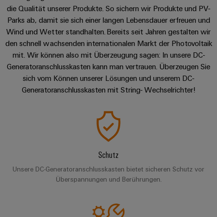
Leiterplattensteckverbinder
Schaltschrankbau
die Qualität unserer Produkte. So sichern wir Produkte und PV-
AI
Karriere auf
&
Parks ab, damit sie sich einer langen Lebensdauer erfreuen und
dem Kindel
Schienenfahrzeuge
Remote
Leiterplattenklemmen
Wind und Wetter standhalten. Bereits seit Jahren gestalten wir
Unser
Moderne
Access
neues
den schnell wachsenden internationalen Markt der Photovoltaik
und
PCB
Distribution
&
mit. Wir können also mit Überzeugung sagen: In unsere DC-
digitale
Center in
Connector
Lösungen
Thüringen
Generatoranschlusskasten kann man vertrauen. Überzeugen Sie
Cloud-
für
Services
sich vom Können unserer Lösungen und unserem DC-
Services
klimafreundliche
Generatoranschlusskasten mit String- Wechselrichter!
Mobilitat
Original
Industrial
im
Equipment
Bahnverkehr
Service
Manufacturer
Platform
Schiffbau
(OEM)
easyConnect
Umfassende
Verbindungslösungen
Schutz
für
die
Unsere DC-Generatoranschlusskasten bietet sicheren Schutz vor
Werkstatt
maritime
Überspannungen und Berührungen.
Industrie
&
Zubehör
Wasseraufbereitung
&