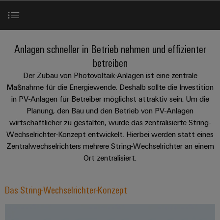
IN
Kabelkonfektionierung
zu
Offene
Leiterplattenklemmen
erlebbar
Weidmüller
Anschlusstechnologie
uns
Stellen
Vertrieb
werden.
Fast
für
Gehäusesysteme
Zahlen
DC-
Delivery
Promotionfahrzeug
Datencenter
Berufserfahrene
und
Ihre Vorteile
und
Microgrids
Service
Anlagen schneller in Betrieb nehmen und effizienter
Lösungen
Unternehmen
-
und
Fakten
betreiben
Produkte
u-
komponenten
Distribution
Produkthighlights
Für
für
Der Zubau von Photovoltaik-Anlagen ist eine zentrale
Unser
OS
Karriere
Beratung
Rechenzentren
Kabeleinführungssysteme
Studierende
Maßnahme für die Energiewende. Deshalb sollte die Investition
Info
Vorstand
Edge
–
und
in PV-Anlagen für Betreiber möglichst attraktiv sein. Um die
und
Unsere Varianten
effizient,
für
Computing
digitale
Werkstudententätigkeiten
Planung, den Bau und den Betrieb von PV-Anlagen
Nachhaltigkeit
zuverlässig,
-
unsere
Planung
skalierbar
wirtschaftlicher zu gestalten, wurde das zentralisierte String-
Industrial
komponenten
Partner
Praktika
Jetzt Anfragen
Weidmüller
Wechselrichter-Konzept entwickelt. Hierbei werden statt eines
5G
Energiespeicher
easyConnect
Academy
Anschlussleitungen,
Zentralwechselrichters mehrere String-Wechselrichter an einem
Vertrieb
Abschlussarbeiten
Lösungen
-
Single
Patchkabel
Ort zentralisiert.
und
Downloads
People
Ihre
Großhandelssuche
Neuanfang
Produkte
Pair
und
&
für
Industrial
für
Ethernet
Kabel
Das String-Wechselrichter-Konzept
Energiespeichersysteme
Beratung & Support
Culture
Service
Studienabbrecher
(ESS)
SPS
Platform
News
Compliance
Energieübertragung
Offene
Systemverkabelung