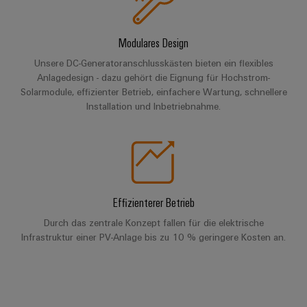
Werkzeuge
Abwasseraufbereitung
Automaten
Lösungen
Modulares Design
für
die
Software
Unsere DC-Generatoranschlusskästen bieten ein flexibles
Wasser-
Anlagedesign - dazu gehört die Eignung für Hochstrom-
und
Markierer
Solarmodule, effizienter Betrieb, einfachere Wartung, schnellere
Abwasserindustrie
Installation und Inbetriebnahme.
Industriedrucker
Wasserstoff
Wasserstoff
Industrieleuchte
als
Schlüsseltechnologie
Cabinet
für
die
Infrastructure
Effizienterer Betrieb
Energiewende
Durch das zentrale Konzept fallen für die elektrische
Windenergie
Infrastruktur einer PV-Anlage bis zu 10 % geringere Kosten an.
Assemblierungsservice
Effizienter
Betrieb
von
Bestückte
Windparks
Klemmenleisten