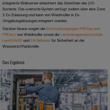
integrierte Webserver erleichtert das Einrichten des I/O-
Modifizierte
Systems. Das u-remote-System verfügt zudem über eine Zone
und
2 Ex-Zulassung und kann von Weidmüller in Ex-
bestückte
Umgebungslösungen integriert werden.
Gehäuse
Darüber hinaus sorgen die
Stromversorgungen PROtop und
Kundenspezifische
PROeco
von Weidmüller sowie die
Lastmanagementmodule
maxGUARD
und
EX-Gehäuse
für Sicherheit an der
Kabelkonfektionierung
Wasserstofftankstelle.
Das Ergebnis
Produktinnovationen
Praxisnahe
Verbindungen für
Ihre Industrie.
Unsere Neuheiten
im Bereich
Industrial
Connectivity.