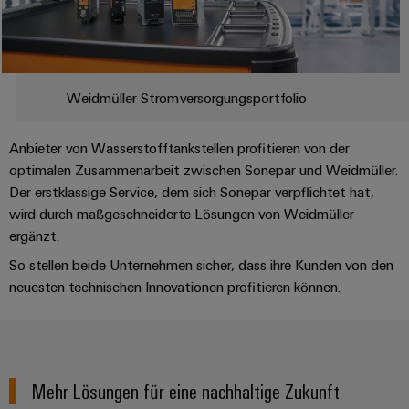
Umwe
Produ
Schne
Weidmüller Stromversorgungsportfolio
einfa
REACH
PCF-D
Anbieter von Wasserstofftankstellen profitieren von der
herun
optimalen Zusammenarbeit zwischen Sonepar und Weidmüller.
Der erstklassige Service, dem sich Sonepar verpflichtet hat,
wird durch maßgeschneiderte Lösungen von Weidmüller
ergänzt.
Weidmüller
So stellen beide Unternehmen sicher, dass ihre Kunden von den
Configurator
neuesten technischen Innovationen profitieren können.
Digital
Engineering
auf einem
neuen Niveau
‒ intuitiv,
unkompliziert,
schnell
Mehr Lösungen für eine nachhaltige Zukunft