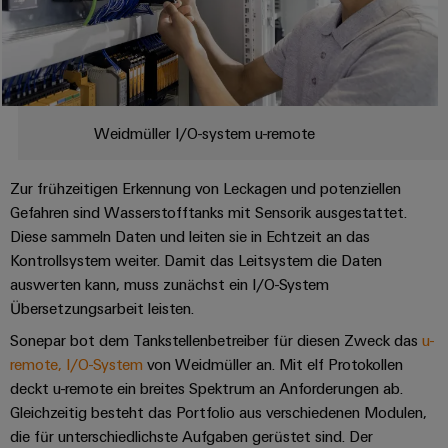
Werkzeuge
Abwasseraufbereitung
Automaten
Lösungen
für
die
Software
Wasser-
und
Markierer
Weidmüller I/O-system u-remote
Abwasserindustrie
Industriedrucker
Wasserstoff
Zur frühzeitigen Erkennung von Leckagen und potenziellen
Wasserstoff
Gefahren sind Wasserstofftanks mit Sensorik ausgestattet.
Industrieleuchte
als
Diese sammeln Daten und leiten sie in Echtzeit an das
Schlüsseltechnologie
Cabinet
Kontrollsystem weiter. Damit das Leitsystem die Daten
für
die
Infrastructure
auswerten kann, muss zunächst ein I/O-System
Energiewende
Übersetzungsarbeit leisten.
Windenergie
Sonepar bot dem Tankstellenbetreiber für diesen Zweck das
u-
Assemblierungsservice
Effizienter
remote, I/O-System
von Weidmüller an. Mit elf Protokollen
Betrieb
deckt u-remote ein breites Spektrum an Anforderungen ab.
von
Bestückte
Gleichzeitig besteht das Portfolio aus verschiedenen Modulen,
Windparks
Klemmenleisten
die für unterschiedlichste Aufgaben gerüstet sind. Der