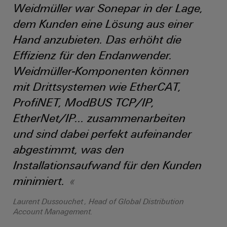
&
Solution
Weidmüller war Sonepar in der Lage,
Automation
PSIRT
Systeme
Gas
Partner
dem Kunden eine Lösung aus einer
Sicherer
finden
Stellenbörse
Industrial
Industrial
Hand anzubieten. Das erhöht die
Betrieb
IoT
Ethernet
Digitale
mit
Solution
Effizienz für den Endanwender.
vernetzten
Bestellmöglichkeiten
Partner
Industrial
Lösungen
Touch-
Weidmüller-Komponenten können
für
-
Security
Panels
eShop
mit Drittsystemen wie EtherCAT,
die
Systemintegratoren
Prozessindustrie
Industrial
ProfiNET, ModBUS TCP/IP,
Engineering-
OCI-
Service
Photovoltaik
und
Schnittstelle
EtherNet/IP... zusammenarbeiten
Platform
Mehr
Visualisierungstools
Messen
Chancen in der
und sind dabei perfekt aufeinander
Ressourceneffizienz
EDI-
easyConnect
&
Entwicklung
durch
abgestimmt, was den
Energiemessung
Schnittstelle
Spannende Aufgabe
Events
Sonnenenergie
EZA-
in unseren
und
Installationsaufwand für den Kunden
Entwicklungsbereic
Regler
Schaltschrankbau
Smart
Globale
minimiert.
ALLE
Lösungen
Metering
Messen
SERVICES
für
&
Laurent Dussouchet , Head of Global Distribution
die
Weidmüller
Gerätehersteller
Account Management.
Events
Herausforderungen
Industrial
im