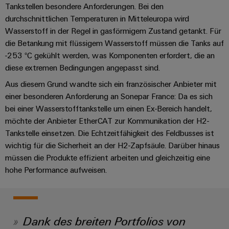
Unternehmensmeldungen
Technischer
Tankstellen besondere Anforderungen. Bei den
Verbindungslösungen
Systeme
Elektronikgehäuse
Support
für
Offene
durchschnittlichen Temperaturen in Mitteleuropa wird
Fachpressemeldungen
und
Geräte
Wasserstoff in der Regel in gasförmigem Zustand getankt. Für
Ausbildungs-
Blitz-
Lösungen
Umweltbezogene
die Betankung mit flüssigem Wasserstoff müssen die Tanks auf
Pressekontakt
Konventionelle
und
und
Produktkonformität
-253 °C gekühlt werden, was Komponenten erfordert, die an
Energieerzeugung
Dezentrale
Studienplätze
Überspannungsschutz
diese extremen Bedingungen angepasst sind.
Zukunftssicherheit
Automatisierung
Engineering
für
Unsere
PV
Aus diesem Grund wandte sich ein französischer Anbieter mit
Daten
bewährte
Energiemanagement-
Partner
Veranstaltungen
einer besonderen Anforderung an Sonepar France: Da es sich
Generatoranschlusskasten
Energieerzeugung
Lösungen
Technische
bei einer Wasserstofftankstelle um einen Ex-Bereich handelt,
IIoT
Aktuelle
Maschinenbau
Feldbusverteiler
Produktkataloge
möchte der Anbieter EtherCAT zur Kommunikation der H2-
IIoT
and
Termine
Lösungen
Tankstelle einsetzen. Die Echtzeitfähigkeit des Feldbusses ist
&
Reparatur
für
Automation
wichtig für die Sicherheit an der H2-Zapfsäule. Darüber hinaus
verschiedene
Workshops
Automation
und
Partner
Automatisierung
müssen die Produkte effizient arbeiten und gleichzeitig eine
Segmente
für
Software
Ersatzteile
Netzwerk
hohe Performance aufweisen.
der
&
Schulklassen
Maschinen
Software
Industrial
Trainings
und
IIoT
Fabrikautomation
Analytics
und
and
Steuerungen
Webinare
Öl
Automation
Dank des breiten Portfolios von
Industrial
I/O-