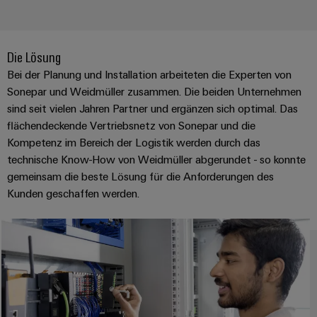
Leiterplattensteckverbinder
Schaltschrankbau
AI
Karriere auf
&
dem Kindel
Schienenfahrzeuge
Remote
Leiterplattenklemmen
Unser
Moderne
Die Lösung
Access
neues
und
PCB
Distribution
Bei der Planung und Installation arbeiteten die Experten von
&
digitale
Center in
Connector
Sonepar und Weidmüller zusammen. Die beiden Unternehmen
Lösungen
Thüringen
Cloud-
für
sind seit vielen Jahren Partner und ergänzen sich optimal. Das
Services
Services
klimafreundliche
flächendeckende Vertriebsnetz von Sonepar und die
Mobilitat
Original
Kompetenz im Bereich der Logistik werden durch das
Industrial
im
Equipment
technische Know-How von Weidmüller abgerundet - so konnte
Bahnverkehr
Service
Manufacturer
gemeinsam die beste Lösung für die Anforderungen des
Platform
Schiffbau
Kunden geschaffen werden.
(OEM)
easyConnect
Umfassende
Verbindungslösungen
für
die
Werkstatt
maritime
Industrie
&
Zubehör
Wasseraufbereitung
&