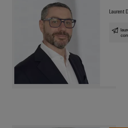
Laurent 
lau
co