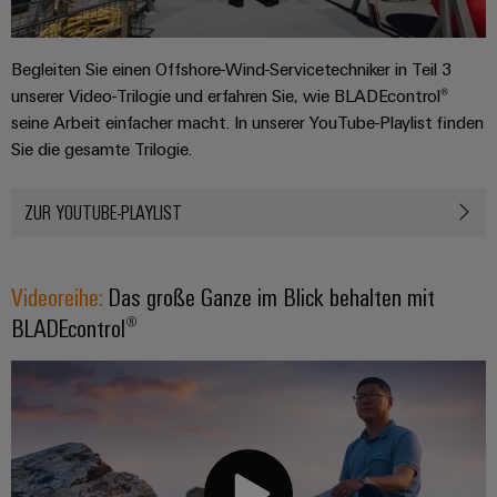
&
Solution
Automation
PSIRT
Systeme
Gas
Partner
Sicherer
finden
Stellenbörse
Industrial
Begleiten Sie einen Offshore-Wind-Servicetechniker in Teil 3
Industrial
Betrieb
IoT
unserer Video-Trilogie und erfahren Sie, wie BLADEcontrol®
Ethernet
Digitale
mit
Solution
seine Arbeit einfacher macht. In unserer YouTube-Playlist finden
vernetzten
Bestellmöglichkeiten
Partner
Industrial
Lösungen
Touch-
Sie die gesamte Trilogie.
für
-
Security
Panels
eShop
die
Systemintegratoren
Prozessindustrie
ZUR YOUTUBE-PLAYLIST
Industrial
Engineering-
OCI-
Service
Photovoltaik
und
Schnittstelle
Platform
Mehr
Visualisierungstools
Messen
Chancen in der
Videoreihe:
Das große Ganze im Blick behalten mit
Ressourceneffizienz
EDI-
easyConnect
&
Entwicklung
durch
BLADEcontrol®
Energiemessung
Schnittstelle
Spannende Aufgabe
Events
Sonnenenergie
EZA-
in unseren
und
Entwicklungsbereic
Regler
Schaltschrankbau
Smart
Globale
ALLE
Lösungen
Metering
Messen
SERVICES
für
&
die
Weidmüller
Gerätehersteller
Events
Herausforderungen
Industrial
im