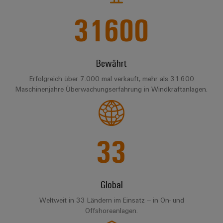
Werkzeuge
Abwasseraufbereitung
31600
Automaten
Lösungen
für
die
Software
Wasser-
Bewährt
und
Markierer
Abwasserindustrie
Erfolgreich über 7.000 mal verkauft, mehr als 31.600
Industriedrucker
Wasserstoff
Maschinenjahre Überwachungserfahrung in Windkraftanlagen.
Wasserstoff
Industrieleuchte
als
Schlüsseltechnologie
Cabinet
für
33
die
Infrastructure
Energiewende
Windenergie
Assemblierungsservice
Effizienter
Global
Betrieb
von
Bestückte
Weltweit in 33 Ländern im Einsatz – in On- und
Windparks
Offshoreanlagen.
Klemmenleisten