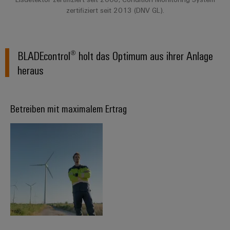
zertifiziert seit 2013 (DNV GL).
Umwe
Produ
Schne
BLADEcontrol® holt das Optimum aus ihrer Anlage
einfa
heraus
REACH
PCF-D
herun
Betreiben mit maximalem Ertrag
Weidmüller
Configurator
Digital
Engineering
auf einem
neuen Niveau
‒ intuitiv,
unkompliziert,
schnell