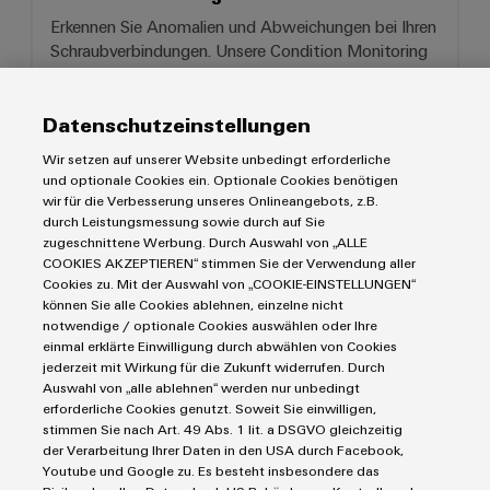
Erkennen Sie Anomalien und Abweichungen bei Ihren
Schraubverbindungen. Unsere Condition Monitoring
Systeme liefern frühzeitig und zuverlässig relevante
Informationen über den Zustand Ihrer Anlagen.
Datenschutzeinstellungen
Wir setzen auf unserer Website unbedingt erforderliche
und optionale Cookies ein. Optionale Cookies benötigen
Individuell assemblierte Gehäuse
wir für die Verbesserung unseres Onlineangebots, z.B.
durch Leistungsmessung sowie durch auf Sie
zugeschnittene Werbung. Durch Auswahl von „ALLE
COOKIES AKZEPTIEREN“ stimmen Sie der Verwendung aller
Cookies zu. Mit der Auswahl von „COOKIE-EINSTELLUNGEN“
können Sie alle Cookies ablehnen, einzelne nicht
notwendige / optionale Cookies auswählen oder Ihre
einmal erklärte Einwilligung durch abwählen von Cookies
jederzeit mit Wirkung für die Zukunft widerrufen. Durch
Auswahl von „alle ablehnen“ werden nur unbedingt
erforderliche Cookies genutzt. Soweit Sie einwilligen,
stimmen Sie nach Art. 49 Abs. 1 lit. a DSGVO gleichzeitig
Individuell assemblierte Gehäuselösungen
der Verarbeitung Ihrer Daten in den USA durch Facebook,
Youtube und Google zu. Es besteht insbesondere das
Die clevere Kombination aus Beratung,