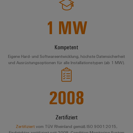
Modifizierte
und
1
MW
bestückte
Gehäuse
Kundenspezifische
Kompetent
Kabelkonfektionierung
Eigene Hard- und Softwareentwicklung, höchste Datensicherheit
und Ausrüstungsoptionen für alle Installationstypen (ab 1 MW).
Produktinnovationen
Praxisnahe
2008
Verbindungen für
Ihre Industrie.
Unsere Neuheiten
im Bereich
Industrial
Connectivity.
Zertifiziert
Zertifiziert
vom TÜV Rheinland gemäß ISO 9001:2015,
Eisdetektor zertifiziert seit 2008, Condition Monitoring System