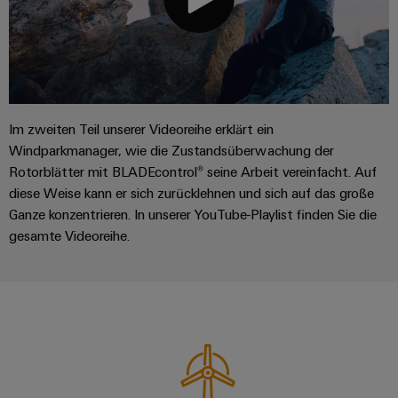
Leiterplattensteckverbinder
Schaltschrankbau
AI
Karriere auf
&
dem Kindel
Schienenfahrzeuge
Remote
Leiterplattenklemmen
Unser
Moderne
Access
neues
und
PCB
Distribution
&
digitale
Center in
Connector
Lösungen
Thüringen
Cloud-
Im zweiten Teil unserer Videoreihe erklärt ein
für
Services
Services
Windparkmanager, wie die Zustandsüberwachung der
klimafreundliche
Mobilitat
Rotorblätter mit BLADEcontrol® seine Arbeit vereinfacht. Auf
Original
Industrial
im
diese Weise kann er sich zurücklehnen und sich auf das große
Equipment
Bahnverkehr
Service
Ganze konzentrieren. In unserer YouTube-Playlist finden Sie die
Manufacturer
Platform
Schiffbau
gesamte Videoreihe.
(OEM)
easyConnect
Umfassende
Verbindungslösungen
für
die
Werkstatt
maritime
Industrie
&
Zubehör
Wasseraufbereitung
&