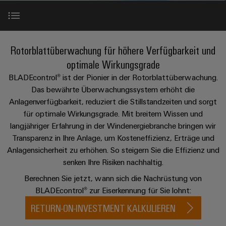
IN
Kabelkonfektionierung
zu
Offene
Leiterplattenklemmen
erlebbar
Weidmüller
Anschlusstechnologie
uns
Stellen
Vertrieb
werden.
Fast
für
Gehäusesysteme
Zahlen
DC-
Delivery
Promotionfahrzeug
Datencenter
Berufserfahrene
und
Mehr Leistung durch Rotorblattüberwachung
und
Microgrids
Service
Rotorblattüberwachung für höhere Verfügbarkeit und
Lösungen
Unternehmen
-
und
Fakten
optimale Wirkungsgrade
Produkte
u-
komponenten
Distribution
BLADEcontrol® Videoserie
Für
für
BLADEcontrol® ist der Pionier in der Rotorblattüberwachung.
Unser
OS
Karriere
Beratung
Rechenzentren
Kabeleinführungssysteme
Studierende
Das bewährte Überwachungssystem erhöht die
Info
Vorstand
Edge
–
und
Anlagenverfügbarkeit, reduziert die Stillstandzeiten und sorgt
und
ROI-Kalkulator
effizient,
für
Computing
digitale
Werkstudententätigkeiten
für optimale Wirkungsgrade. Mit breitem Wissen und
Nachhaltigkeit
zuverlässig,
-
unsere
Planung
skalierbar
langjähriger Erfahrung in der Windenergiebranche bringen wir
Industrial
komponenten
Partner
Praktika
Hauptlagerschadenserkennung
Weidmüller
Transparenz in Ihre Anlage, um Kosteneffizienz, Erträge und
5G
Energiespeicher
easyConnect
Academy
Anschlussleitungen,
Anlagensicherheit zu erhöhen. So steigern Sie die Effizienz und
Vertrieb
Abschlussarbeiten
Lösungen
-
Single
Patchkabel
senken Ihre Risiken nachhaltig.
und
BLADEcontrol® Produkt-Features
People
Ihre
Großhandelssuche
Neuanfang
Produkte
Pair
und
Berechnen Sie jetzt, wann sich die Nachrüstung von
&
für
Industrial
für
Ethernet
Kabel
BLADEcontrol® zur Eiserkennung für Sie lohnt:
Energiespeichersysteme
Kundengeschichten & Statements
Culture
Service
Studienabbrecher
(ESS)
RETURN-ON-INVESTMENT KALKULIEREN
SPS
Platform
News
Compliance
Energieübertragung
Offene
Systemverkabelung