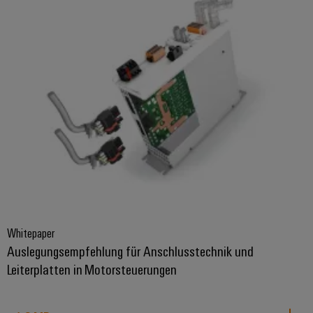
Modifizierte
und
bestückte
Gehäuse
Kundenspezifische
Kabelkonfektionierung
Produktinnovationen
Praxisnahe
Verbindungen für
Ihre Industrie.
Whitepaper
Unsere Neuheiten
im Bereich
Auslegungsempfehlung für Anschlusstechnik und
Industrial
Leiterplatten in Motorsteuerungen
Connectivity.