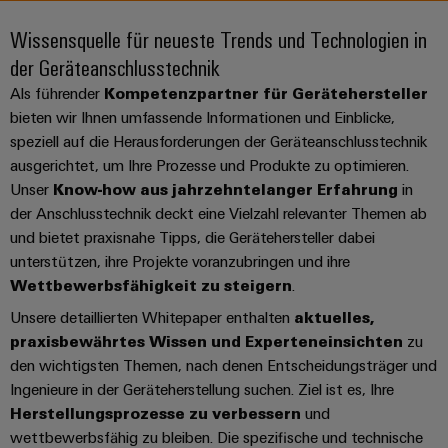
IN
Kabelkonfektionierung
zu
Offene
Leiterplattenklemmen
erlebbar
Weidmüller
Anschlusstechnologie
uns
Stellen
Vertrieb
werden.
Wissensquelle für neueste Trends und Technologien in
Fast
für
Gehäusesysteme
der Geräteanschlusstechnik
Zahlen
DC-
Delivery
Promotionfahrzeug
Datencenter
Berufserfahrene
und
und
Microgrids
Service
Als führender
Kompetenzpartner für Gerätehersteller
Lösungen
Unternehmen
-
und
Fakten
bieten wir Ihnen umfassende Informationen und Einblicke,
Produkte
u-
komponenten
Distribution
speziell auf die Herausforderungen der Geräteanschlusstechnik
Für
für
Unser
OS
Karriere
ausgerichtet, um Ihre Prozesse und Produkte zu optimieren.
Beratung
Rechenzentren
Kabeleinführungssysteme
Studierende
Info
Vorstand
Edge
Unser
Know-how aus jahrzehntelanger Erfahrung
–
in
und
und
effizient,
für
Computing
der Anschlusstechnik deckt eine Vielzahl relevanter Themen ab
digitale
Werkstudententätigkeiten
Nachhaltigkeit
zuverlässig,
-
unsere
und bietet praxisnahe Tipps, die Gerätehersteller dabei
Planung
skalierbar
Industrial
komponenten
Partner
Praktika
unterstützen, ihre Projekte voranzubringen und ihre
Weidmüller
5G
Energiespeicher
Wettbewerbsfähigkeit zu steigern
.
easyConnect
Academy
Anschlussleitungen,
Vertrieb
Abschlussarbeiten
Lösungen
-
Unsere detaillierten Whitepaper enthalten
aktuelles,
Single
Patchkabel
und
People
Ihre
praxisbewährtes Wissen und Experteneinsichten
zu
Großhandelssuche
Neuanfang
Produkte
Pair
und
&
für
Industrial
den wichtigsten Themen, nach denen Entscheidungsträger und
für
Ethernet
Kabel
Energiespeichersysteme
Culture
Ingenieure in der Geräteherstellung suchen. Ziel ist es, Ihre
Service
Studienabbrecher
(ESS)
Herstellungsprozesse zu verbessern
und
SPS
Platform
News
Compliance
wettbewerbsfähig zu bleiben. Die spezifische und technische
Energieübertragung
Offene
Systemverkabelung