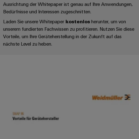
Schaltschrank-
Connectivity
Ausrichtung der Whitepaper ist genau auf Ihre Anwendungen,
Messen
und
Stellen
&
Weidmüller
und
Consulting
Bedürfnisse und Interessen zugeschnitten.
-
für
Migrationslösungen
Welt
Feldebene
Newsletter
verteilung
Studierende
Laden Sie unsere Whitepaper
kostenlos
herunter, um von
Digitales
Anmeldung
Serviceschnittstellen
Orange
unserem fundierten Fachwissen zu profitieren. Nutzen Sie diese
Stabilität
Feldverdrahtung
Engineering
und
Vorteile, um Ihre Geräteherstellung in der Zukunft auf das
Mag
Verteilerboxen
Sicherheit
Smart
nächste Level zu heben.
Für
|
Weidmüller
für
Kundenservice
Cabinet
moderne
Schülerinnen
Kundenmagazin
Configurator
Energienetze
Building
und
Webshop
Elektronik
Länder
PCB
Schüler
Gebäudeinfrastruktur
Smart
Connector
Preisliste
Koppelrelais
Lösungen
Management
Metering
Ausbildung
Services
für
&
Informationen
Kataloganforderung
die
Weidmüller
Halbleiterrelais
Duales
spezifischen
und
Akkreditiertes
Configurator
Anforderungen
Studium
Zertifikate
Labor
Trennverstärker
in
der
Workplace
und
Schülerpraktika
Gebäudeinfrastruktur
Solutions
Messumformer
Presse
Support
Erfolgreiche
Gerätehersteller
Stromversorgungen
Karrierewege
Innovative