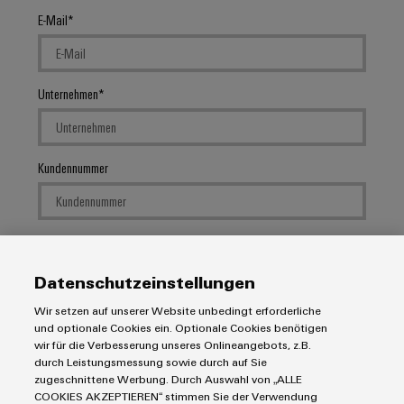
E-Mail
Unternehmen
Kundennummer
Straße
Datenschutzeinstellungen
Wir setzen auf unserer Website unbedingt erforderliche
Stadt
und optionale Cookies ein. Optionale Cookies benötigen
wir für die Verbesserung unseres Onlineangebots, z.B.
durch Leistungsmessung sowie durch auf Sie
zugeschnittene Werbung. Durch Auswahl von „ALLE
Postleitzahl
COOKIES AKZEPTIEREN“ stimmen Sie der Verwendung