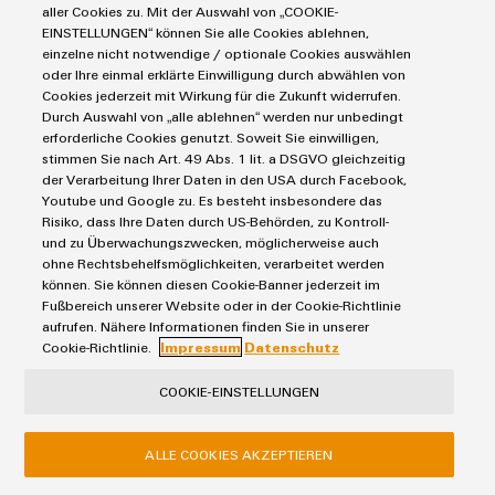
aller Cookies zu. Mit der Auswahl von „COOKIE-
EINSTELLUNGEN“ können Sie alle Cookies ablehnen,
einzelne nicht notwendige / optionale Cookies auswählen
Nachricht
oder Ihre einmal erklärte Einwilligung durch abwählen von
Cookies jederzeit mit Wirkung für die Zukunft widerrufen.
Durch Auswahl von „alle ablehnen“ werden nur unbedingt
erforderliche Cookies genutzt. Soweit Sie einwilligen,
stimmen Sie nach Art. 49 Abs. 1 lit. a DSGVO gleichzeitig
der Verarbeitung Ihrer Daten in den USA durch Facebook,
Youtube und Google zu. Es besteht insbesondere das
Ich möchte zurückgerufen werden
Risiko, dass Ihre Daten durch US-Behörden, zu Kontroll-
und zu Überwachungszwecken, möglicherweise auch
ohne Rechtsbehelfsmöglichkeiten, verarbeitet werden
Die
Datenschutzerklärung
mit weiteren Informationen habe
können. Sie können diesen Cookie-Banner jederzeit im
Fußbereich unserer Website oder in der Cookie-Richtlinie
ich zur Kenntnis genommen
aufrufen. Nähere Informationen finden Sie in unserer
Cookie-Richtlinie.
Impressum
Datenschutz
ANFRAGE SENDEN
COOKIE-EINSTELLUNGEN
* Pflichtfeld
ALLE COOKIES AKZEPTIEREN