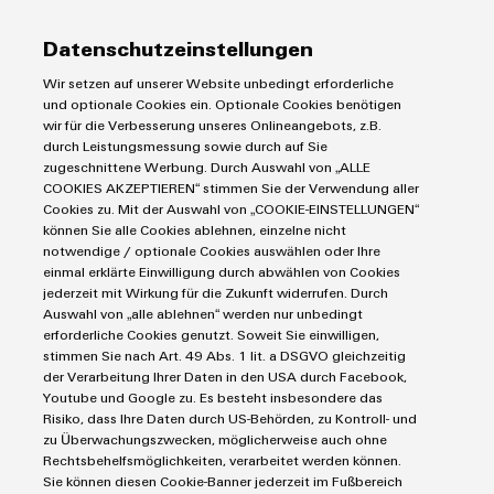
Datenschutzeinstellungen
Produkte
Wir setzen auf unserer Website unbedingt erforderliche
IIoT & Automation Software
und optionale Cookies ein. Optionale Cookies benötigen
Lösungen & Technologien
wir für die Verbesserung unseres Onlineangebots, z.B.
Industriedrucker
durch Leistungsmessung sowie durch auf Sie
Koppelrelais
zugeschnittene Werbung. Durch Auswahl von „ALLE
Automatisierung
COOKIES AKZEPTIEREN“ stimmen Sie der Verwendung aller
Leiterplattensteckverbinder und Leiterplattenklemmen
Service
Industrial IoT
Cookies zu. Mit der Auswahl von „COOKIE-EINSTELLUNGEN“
Markierungssysteme
Industrial Security
können Sie alle Cookies ablehnen, einzelne nicht
Connectivity Consulting
Reihenklemmen
notwendige / optionale Cookies auswählen oder Ihre
Single Pair Ethernet
Industrien
eShop / Digitale Bestellmöglichkeiten
einmal erklärte Einwilligung durch abwählen von Cookies
Stromversorgungen
Smart Metering
jederzeit mit Wirkung für die Zukunft widerrufen. Durch
Engineering-Daten
Datencenter
Auswahl von „alle ablehnen“ werden nur unbedingt
SNAP IN Anschlusstechnologie
PCB Connector Services
AGB
Gerätehersteller
erforderliche Cookies genutzt. Soweit Sie einwilligen,
Workplace Solutions
Support Center
stimmen Sie nach Art. 49 Abs. 1 lit. a DSGVO gleichzeitig
Impressum
Maschinenbau
der Verarbeitung Ihrer Daten in den USA durch Facebook,
Technische Produktkataloge
Einkaufs- /Lieferanteninformationen
Photovoltaik
Youtube und Google zu. Es besteht insbesondere das
Weidmüller Configurator
Risiko, dass Ihre Daten durch US-Behörden, zu Kontroll- und
Datenschutzerklärung
Wasserstoff
zu Überwachungszwecken, möglicherweise auch ohne
Cookie Richtlinie
Weidmüller Industry Match
Rechtsbehelfsmöglichkeiten, verarbeitet werden können.
Cookie Einstellungen
Windenergie
Sie können diesen Cookie-Banner jederzeit im Fußbereich