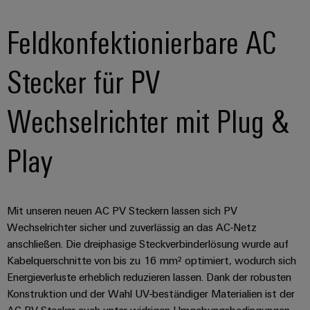
Leiterplattensteckverbinder
Schaltschrankbau
AI
Karriere auf
&
Feldkonfektionierbare AC
dem Kindel
Schienenfahrzeuge
Remote
Leiterplattenklemmen
Unser
Moderne
Access
neues
und
Stecker für PV
PCB
Distribution
&
digitale
Center in
Connector
Lösungen
Thüringen
Cloud-
für
Services
Wechselrichter mit Plug &
Services
klimafreundliche
Mobilitat
Original
Industrial
im
Play
Equipment
Bahnverkehr
Service
Manufacturer
Platform
Schiffbau
(OEM)
easyConnect
Umfassende
Mit unseren neuen AC PV Steckern lassen sich PV
Verbindungslösungen
für
Wechselrichter sicher und zuverlässig an das AC-Netz
die
anschließen. Die dreiphasige Steckverbinderlösung wurde auf
Werkstatt
maritime
Kabelquerschnitte von bis zu 16 mm² optimiert, wodurch sich
Industrie
&
Energieverluste erheblich reduzieren lassen. Dank der robusten
Zubehör
Wasseraufbereitung
Konstruktion und der Wahl UV-beständiger Materialien ist der
&