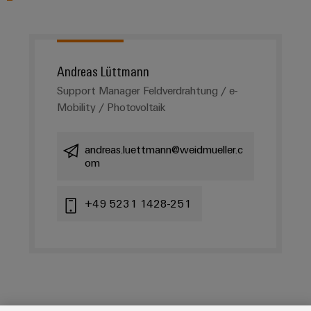
Andreas Lüttmann
Support Manager Feldverdrahtung / e-
Mobility / Photovoltaik
andreas.luettmann@weidmueller.c
om
+49 5231 1428-251