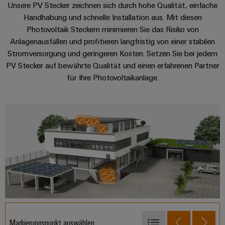
Schaltschrank-
Unsere PV Stecker zeichnen sich durch hohe Qualität, einfache
Connectivity
Messen
und
Stellen
&
Weidmüller
und
Beratung & Support
Handhabung und schnelle Installation aus. Mit diesen
Consulting
-
für
Migrationslösungen
Welt
Feldebene
Newsletter
Photovoltaik Steckern minimieren Sie das Risiko von
verteilung
Studierende
Digitales
Anmeldung
Anlagenausfällen und profitieren langfristig von einer stabilen
Serviceschnittstellen
Orange
Stabilität
Feldverdrahtung
Engineering
Stromversorgung und geringeren Kosten. Setzen Sie bei jedem
und
Mag
Verteilerboxen
PV Stecker auf bewährte Qualität und einen erfahrenen Partner
Sicherheit
Smart
Für
|
Weidmüller
für
für Ihre Photovoltaikanlage.
Kundenservice
Cabinet
moderne
Schülerinnen
Kundenmagazin
Configurator
Energienetze
Building
und
Webshop
Elektronik
Länder
PCB
Schüler
Gebäudeinfrastruktur
Smart
Connector
Preisliste
Koppelrelais
Lösungen
Management
Metering
Ausbildung
Services
für
&
Informationen
Kataloganforderung
die
Weidmüller
Halbleiterrelais
Duales
spezifischen
und
Akkreditiertes
Configurator
Anforderungen
Studium
Zertifikate
Labor
Trennverstärker
in
der
Workplace
und
Schülerpraktika
Gebäudeinfrastruktur
Solutions
Messumformer
Presse
Support
Erfolgreiche
Gerätehersteller
Stromversorgungen
Karrierewege
Markierungspunkt auswählen
Innovative