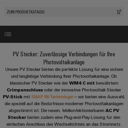
IN
Kabelkonfektionierung
zu
Offene
Leiterplattenklemmen
erlebbar
Weidmüller
Anschlusstechnologie
uns
Stellen
Vertrieb
werden.
Fast
ZUM PRODUKTKATALOG
für
Gehäusesysteme
Zahlen
DC-
Delivery
Promotionfahrzeug
Datencenter
Berufserfahrene
und
und
Microgrids
Service
Lösungen
Unternehmen
-
und
Fakten
Produkte
u-
komponenten
Distribution
Für
für
Unser
OS
Karriere
Beratung
Rechenzentren
Kabeleinführungssysteme
Studierende
Produktsortiment
Info
PV Stecker: Zuverlässige Verbindungen für Ihre
Vorstand
Edge
–
und
und
effizient,
für
Computing
Photovoltaikanlage
digitale
Werkstudententätigkeiten
Nachhaltigkeit
zuverlässig,
-
unsere
Produktneuheit
Neu
Unsere PV Stecker bieten die perfekte Lösung für eine sichere
Planung
skalierbar
Industrial
komponenten
Partner
Praktika
und langlebige Verbindung Ihrer Photovoltaikanlage. Ob
Weidmüller
5G
Energiespeicher
easyConnect
klassischer PV Stecker wie der
WM4 C
mit
bewährtem
Academy
Anschlussleitungen,
Referenzen
Vertrieb
Abschlussarbeiten
Lösungen
-
Crimpanschluss
oder der innovative Photovoltaik Stecker
Single
Patchkabel
und
People
PV-Stick
mit
Ihre
SNAP IN-Technologie
‒ wir bieten eine Auswahl,
Großhandelssuche
Neuanfang
Produkte
Pair
und
Downloads
die speziell auf die Bedürfnisse moderner Photovoltaikanlagen
&
für
Industrial
für
Ethernet
Kabel
Energiespeichersysteme
abgestimmt ist. Die neuen, feldkonfektionierbaren
AC PV
Culture
Service
Studienabbrecher
(ESS)
Stecker
bieten zudem eine Plug-and-Play-Lösung für den
SPS
Platform
Perfekte Ergänzungen
News
Compliance
einfachen Anschluss des Wechselrichters an das Stromnetz.
Energieübertragung
Offene
Systemverkabelung