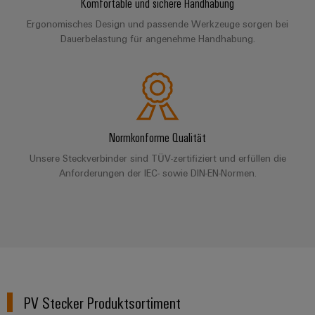
&
Komfortable und sichere Handhabung
Solution
Automation
PSIRT
Systeme
Gas
Partner
Ergonomisches Design und passende Werkzeuge sorgen bei
Sicherer
finden
Dauerbelastung für angenehme Handhabung.
Stellenbörse
Industrial
Industrial
Betrieb
IoT
Ethernet
Digitale
mit
Solution
vernetzten
Bestellmöglichkeiten
Partner
Industrial
Lösungen
Touch-
für
-
Security
Panels
eShop
die
Systemintegratoren
Prozessindustrie
Industrial
Normkonforme Qualität
Engineering-
OCI-
Service
Photovoltaik
und
Schnittstelle
Unsere Steckverbinder sind TÜV-zertifiziert und erfüllen die
Platform
Anforderungen der IEC- sowie DIN-EN-Normen.
Mehr
Visualisierungstools
Messen
Chancen in der
Ressourceneffizienz
EDI-
easyConnect
&
Entwicklung
durch
Energiemessung
Schnittstelle
Spannende Aufgabe
Events
Sonnenenergie
EZA-
in unseren
und
Entwicklungsbereic
Regler
Schaltschrankbau
Smart
Globale
ALLE
Lösungen
Metering
Messen
SERVICES
für
&
die
Weidmüller
Gerätehersteller
Events
Herausforderungen
PV Stecker Produktsortiment
Industrial
im