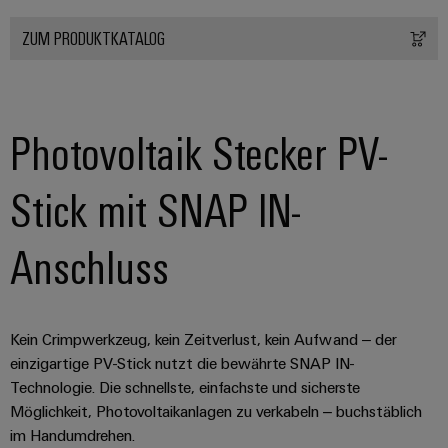
Modifizierte
ZUM PRODUKTKATALOG
und
bestückte
Gehäuse
Photovoltaik Stecker PV-
Kundenspezifische
Kabelkonfektionierung
Stick mit SNAP IN-
Anschluss
Produktinnovationen
Praxisnahe
Verbindungen für
Ihre Industrie.
Unsere Neuheiten
Kein Crimpwerkzeug, kein Zeitverlust, kein Aufwand ‒ der
im Bereich
einzigartige PV-Stick nutzt die bewährte SNAP IN-
Industrial
Connectivity.
Technologie. Die schnellste, einfachste und sicherste
Möglichkeit, Photovoltaikanlagen zu verkabeln – buchstäblich
im Handumdrehen.