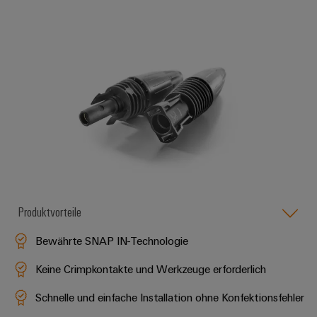
Umwe
Produ
Schne
einfa
REACH
PCF-D
herun
Weidmüller
Configurator
Produktvorteile
Digital
Engineering
Bewährte SNAP IN-Technologie
auf einem
neuen Niveau
Keine Crimpkontakte und Werkzeuge erforderlich
‒ intuitiv,
unkompliziert,
schnell
Schnelle und einfache Installation ohne Konfektionsfehler