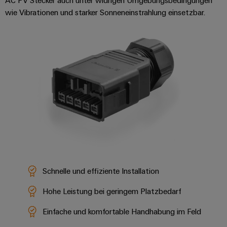
AC PV Stecker auch unter widrigen Umgebungsbedingungen
Werkzeuge
Abwasseraufbereitung
wie Vibrationen und starker Sonneneinstrahlung einsetzbar.
Automaten
Lösungen
für
die
Software
Wasser-
und
Markierer
Abwasserindustrie
Industriedrucker
Wasserstoff
Wasserstoff
Industrieleuchte
als
Schlüsseltechnologie
Cabinet
für
die
Infrastructure
Energiewende
Windenergie
Schnelle und effiziente Installation
Assemblierungsservice
Effizienter
Hohe Leistung bei geringem Platzbedarf
Betrieb
von
Bestückte
Einfache und komfortable Handhabung im Feld
Windparks
Klemmenleisten