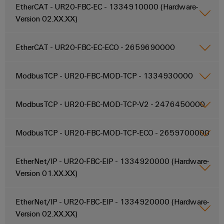
Leiterplattensteckverbinder
EtherCAT - UR20-FBC-EC - 1334910000 (Hardware-
Schaltschrankbau
AI
Karriere auf
&
Version 02.XX.XX)
dem Kindel
Schienenfahrzeuge
Remote
Leiterplattenklemmen
Unser
Moderne
Access
neues
EtherCAT - UR20-FBC-EC-ECO - 2659690000
und
PCB
Distribution
&
digitale
Center in
Connector
Lösungen
Thüringen
Cloud-
ModbusTCP - UR20-FBC-MOD-TCP - 1334930000
für
Services
Services
klimafreundliche
Mobilitat
Original
Industrial
ModbusTCP - UR20-FBC-MOD-TCP-V2 - 2476450000
im
Equipment
Bahnverkehr
Service
Manufacturer
Platform
Schiffbau
ModbusTCP - UR20-FBC-MOD-TCP-ECO - 2659700000
(OEM)
easyConnect
Umfassende
Verbindungslösungen
EtherNet/IP - UR20-FBC-EIP - 1334920000 (Hardware-
für
die
Version 01.XX.XX)
Werkstatt
maritime
Industrie
&
EtherNet/IP - UR20-FBC-EIP - 1334920000 (Hardware-
Zubehör
Wasseraufbereitung
Version 02.XX.XX)
&