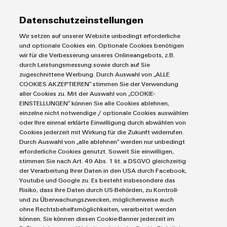
Lösungen & Technologien
Industriedrucker
Datenschutzeinstellungen
Koppelrelais
Automatisierung
Wir setzen auf unserer Website unbedingt erforderliche
Leiterplattensteckverbinder und Leiterplattenklemmen
Service
Industrial IoT
und optionale Cookies ein. Optionale Cookies benötigen
Markierungssysteme
wir für die Verbesserung unseres Onlineangebots, z.B.
Industrial Security
Connectivity Consulting
durch Leistungsmessung sowie durch auf Sie
Reihenklemmen
Single Pair Ethernet
Industrien
eShop / Digitale Bestellmöglichkeiten
zugeschnittene Werbung. Durch Auswahl von „ALLE
Stromversorgungen
Smart Metering
COOKIES AKZEPTIEREN“ stimmen Sie der Verwendung
Engineering-Daten
Datencenter
aller Cookies zu. Mit der Auswahl von „COOKIE-
SNAP IN Anschlusstechnologie
PCB Connector Services
EINSTELLUNGEN“ können Sie alle Cookies ablehnen,
AGB
Gerätehersteller
Workplace Solutions
einzelne nicht notwendige / optionale Cookies auswählen
Support Center
Impressum
Maschinenbau
oder Ihre einmal erklärte Einwilligung durch abwählen von
Technische Produktkataloge
Einkaufs- /Lieferanteninformationen
Photovoltaik
Cookies jederzeit mit Wirkung für die Zukunft widerrufen.
Durch Auswahl von „alle ablehnen“ werden nur unbedingt
Weidmüller Configurator
Datenschutzerklärung
Wasserstoff
erforderliche Cookies genutzt. Soweit Sie einwilligen,
Cookie Richtlinie
Weidmüller Industry Match
stimmen Sie nach Art. 49 Abs. 1 lit. a DSGVO gleichzeitig
der Verarbeitung Ihrer Daten in den USA durch Facebook,
Cookie Einstellungen
Windenergie
Youtube und Google zu. Es besteht insbesondere das
Risiko, dass Ihre Daten durch US-Behörden, zu Kontroll-
Weidmüller GmbH & Co KG
und zu Überwachungszwecken, möglicherweise auch
ohne Rechtsbehelfsmöglichkeiten, verarbeitet werden
Klingenbergstraße 26
können. Sie können diesen Cookie-Banner jederzeit im