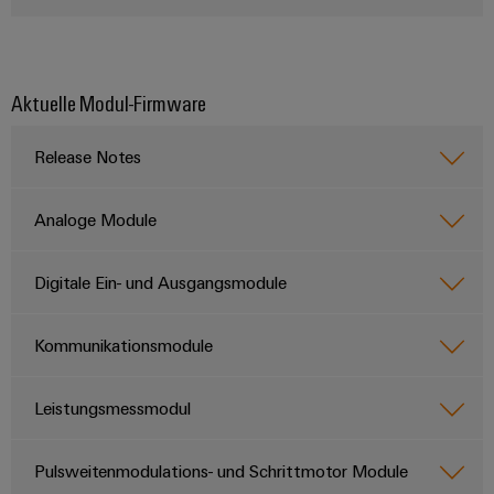
Modifizierte
und
bestückte
Aktuelle Modul-Firmware
Gehäuse
Kundenspezifische
Release Notes
Kabelkonfektionierung
Analoge Module
Digitale Ein- und Ausgangsmodule
Produktinnovationen
Praxisnahe
Verbindungen für
Kommunikationsmodule
Ihre Industrie.
Unsere Neuheiten
im Bereich
Industrial
Leistungsmessmodul
Connectivity.
Pulsweitenmodulations- und Schrittmotor Module