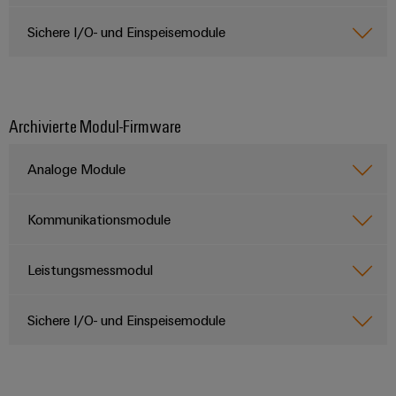
Sichere I/O- und Einspeisemodule
Umwe
Produ
Schne
einfa
REACH
Archivierte Modul-Firmware
PCF-D
herun
Analoge Module
Kommunikationsmodule
Weidmüller
Configurator
Leistungsmessmodul
Digital
Engineering
auf einem
Sichere I/O- und Einspeisemodule
neuen Niveau
‒ intuitiv,
unkompliziert,
schnell