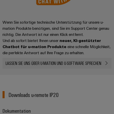
Schaltschrank-
Connectivity
Messen
und
Stellen
&
Weidmüller
und
Aktuelle Modul-Firmware
Consulting
-
für
Migrationslösungen
Welt
Feldebene
Newsletter
verteilung
Studierende
Digitales
Anmeldung
Wenn Sie sofortige technische Unterstützung für unsere u-
Serviceschnittstellen
Orange
Archivierte Modul-Firmware
Stabilität
Feldverdrahtung
Engineering
mation Produkte benötigen, sind Sie im Support Center genau
und
Mag
Verteilerboxen
Sicherheit
richtig. Die Antwort ist nur einen Klick entfernt.
Smart
Für
|
Weidmüller
für
Downloads u-remote IP67
Kundenservice
Und ab sofort bietet Ihnen unser
neuer, KI-gestützter
Cabinet
moderne
Schülerinnen
Kundenmagazin
Configurator
Chatbot für u-mation Produkte
eine schnelle Möglichkeit,
Energienetze
Building
und
Webshop
Elektronik
die perfekte Antwort auf Ihre Frage zu erhalten.
Länder
Software (Firmware, Gerätebeschreibungsdateien, Relea
PCB
Schüler
Gebäudeinfrastruktur
Smart
Connector
Preisliste
Koppelrelais
LASSEN SIE UNS ÜBER U-MATION UND U-SOFTWARE SPRECHEN
Lösungen
Management
Metering
Ausbildung
Services
für
&
Dokumentation
Informationen
Kataloganforderung
die
Weidmüller
Halbleiterrelais
Duales
spezifischen
und
Akkreditiertes
Configurator
Anforderungen
Studium
Zertifikate
Application Notes & Quickstart Guides
Labor
Trennverstärker
in
der
Workplace
und
Downloads u-remote IP20
Schülerpraktika
Gebäudeinfrastruktur
Solutions
Messumformer
FAQ
Presse
Support
Erfolgreiche
Gerätehersteller
Dokumentation
Stromversorgungen
Karrierewege
Innovative