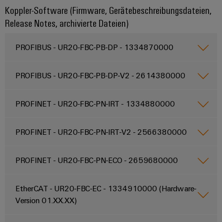
&
Solution
Automation
PSIRT
Koppler-Software (Firmware, Gerätebeschreibungsdateien,
Systeme
Gas
Partner
Release Notes, archivierte Dateien)
Sicherer
finden
Stellenbörse
Industrial
Industrial
Betrieb
IoT
Ethernet
Digitale
mit
PROFIBUS - UR20-FBC-PB-DP - 1334870000
Solution
vernetzten
Bestellmöglichkeiten
Partner
Industrial
Lösungen
Touch-
für
-
Security
PROFIBUS - UR20-FBC-PB-DP-V2 - 2614380000
Panels
eShop
die
Systemintegratoren
Prozessindustrie
Industrial
Engineering-
OCI-
PROFINET - UR20-FBC-PN-IRT - 1334880000
Service
Photovoltaik
und
Schnittstelle
Platform
Mehr
Visualisierungstools
Messen
Chancen in der
PROFINET - UR20-FBC-PN-IRT-V2 - 2566380000
Ressourceneffizienz
EDI-
easyConnect
&
Entwicklung
durch
Energiemessung
Schnittstelle
Spannende Aufgabe
Events
Sonnenenergie
EZA-
in unseren
und
PROFINET - UR20-FBC-PN-ECO - 2659680000
Entwicklungsbereic
Regler
Schaltschrankbau
Smart
Globale
ALLE
Lösungen
Metering
Messen
SERVICES
EtherCAT - UR20-FBC-EC - 1334910000 (Hardware-
für
&
Version 01.XX.XX)
die
Weidmüller
Gerätehersteller
Events
Herausforderungen
Industrial
im