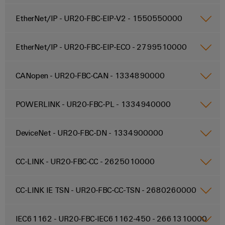
Werkzeuge
Abwasseraufbereitung
EtherNet/IP - UR20-FBC-EIP-V2 - 1550550000
Automaten
Lösungen
für
die
Software
EtherNet/IP - UR20-FBC-EIP-ECO - 2799510000
Wasser-
und
Markierer
Abwasserindustrie
CANopen - UR20-FBC-CAN - 1334890000
Industriedrucker
Wasserstoff
Wasserstoff
POWERLINK - UR20-FBC-PL - 1334940000
Industrieleuchte
als
Schlüsseltechnologie
Cabinet
für
DeviceNet - UR20-FBC-DN - 1334900000
die
Infrastructure
Energiewende
CC-LINK - UR20-FBC-CC - 2625010000
Windenergie
Assemblierungsservice
Effizienter
CC-LINK IE TSN - UR20-FBC-CC-TSN - 2680260000
Betrieb
von
Bestückte
Windparks
Klemmenleisten
IEC61162 - UR20-FBC-IEC61162-450 - 2661310000