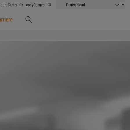
port Center
easyConnect
rriere